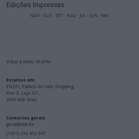
Edições Impressas
NOV
·
OUT
·
SET
·
AGO
·
JUL
·
JUN
·
MAI
Voltar à Rádio 96.8FM
Estamos em:
EN231, Palácio do Gelo Shopping,
Piso 3, Loja 321,
3500-606 Viseu
Contactos gerais:
geral@968.fm
(+351) 232 432 347