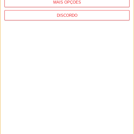
MAIS OPÇÕES
Estação Diária
-
28 de Março, 2023
DISCORDO
1
2