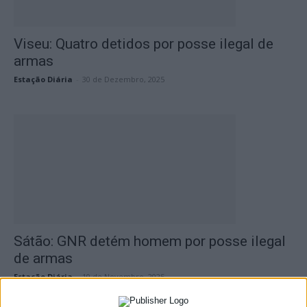
Viseu: Quatro detidos por posse ilegal de
armas
Estação Diária
-
30 de Dezembro, 2025
Sátão: GNR detém homem por posse ilegal
de armas
Estação Diária
-
10 de Novembro, 2025