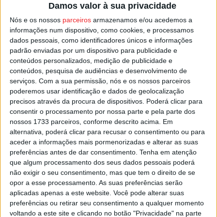
Damos valor à sua privacidade
Nós e os nossos
parceiros
armazenamos e/ou acedemos a
informações num dispositivo, como cookies, e processamos
dados pessoais, como identificadores únicos e informações
padrão enviadas por um dispositivo para publicidade e
conteúdos personalizados, medição de publicidade e
conteúdos, pesquisa de audiências e desenvolvimento de
serviços.
Com a sua permissão, nós e os nossos parceiros
poderemos usar identificação e dados de geolocalização
Mangualde: GNR deteve cinco homens e
precisos através da procura de dispositivos. Poderá clicar para
apreendeu droga e armas
consentir o processamento por nossa parte e pela parte dos
Estação Diária
-
14 de Maio, 2025
nossos 1733 parceiros, conforme descrito acima. Em
alternativa, poderá clicar para recusar o consentimento ou para
aceder a informações mais pormenorizadas e alterar as suas
preferências antes de dar consentimento.
Tenha em atenção
que algum processamento dos seus dados pessoais poderá
não exigir o seu consentimento, mas que tem o direito de se
opor a esse processamento. As suas preferências serão
aplicadas apenas a este website. Você pode alterar suas
preferências ou retirar seu consentimento a qualquer momento
voltando a este site e clicando no botão "Privacidade" na parte