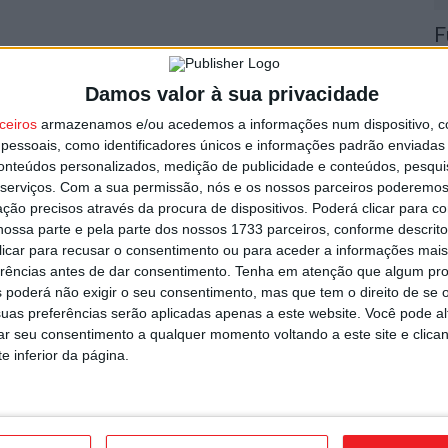
F
n
utor
C
Damos valor à sua privacidade
9 
ceiros
armazenamos e/ou acedemos a informações num dispositivo, c
essoais, como identificadores únicos e informações padrão enviadas 
conteúdos personalizados, medição de publicidade e conteúdos, pesqui
serviços.
Com a sua permissão, nós e os nossos parceiros poderemos 
ção precisos através da procura de dispositivos. Poderá clicar para co
ossa parte e pela parte dos nossos 1733 parceiros, conforme descrit
 clicar para recusar o consentimento ou para aceder a informações ma
T
erências antes de dar consentimento.
Tenha em atenção que algum pr
d
s por furto de cobre na região
 poderá não exigir o seu consentimento, mas que tem o direito de se 
d
uas preferências serão aplicadas apenas a este website. Você pode al
rar seu consentimento a qualquer momento voltando a este site e clica
9 
e inferior da página.