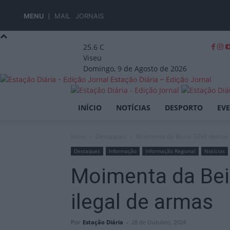
MENU
MAIL
JORNAIS
25.6
C
Viseu
Domingo, 9 de Agosto de 2026
Estação Diária – Edição Jornal
INÍCIO
NOTÍCIAS
DESPORTO
EV
Início
Destaques
Moimenta da Beira: GNR deteve 
Destaques
Informação
Informação Regional
Notícias
Moimenta da Bei
ilegal de armas
Por
Estação Diária
-
28 de Outubro, 2024