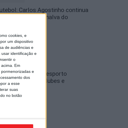
utebol: Carlos Agostinho continua
o comando do Penalva do
astelo
de Agosto, 2026
omo cookies, e
por um dispositivo
sa de audiências e
usar identificação e
nsentir o
o acima. Em
is pormenorizadas e
ondela: Gala do Desporto
ocessamento dos
istingue atletas, clubes e
opor a esse
irigentes a 26...
terar suas
ndo no botão
de Agosto, 2026