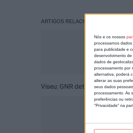
ARTIGOS RELACIONADOS
Mais do a
Nós e os nossos
par
processamos dados p
para publicidade e 
desenvolvimento de 
dados de geolocaliza
processamento por n
alternativa, poderá
alterar as suas pref
Viseu: GNR detém sete suspeito
seus dados pessoais
processamento. As s
preferências ou reti
"Privacidade" na part