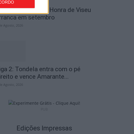
CORDO
utebol: Divisão de Honra de Viseu
rranca em setembro
de Agosto, 2026
iga 2: Tondela entra com o pé
ireito e vence Amarante...
de Agosto, 2026
PUB
Edições Impressas