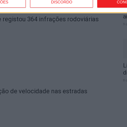
ÇÕES
DISCORDO
CON
F
a
 registou 364 infrações rodoviárias
9 
L
d
8 
ação de velocidade nas estradas