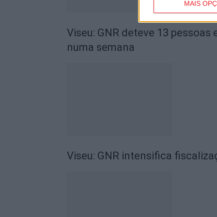
MAIS OP
Viseu: GNR deteve 13 pessoas e
numa semana
Viseu: GNR intensifica fiscaliz