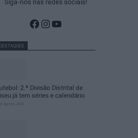
Siga-nos nas redes sociais!
Facebook
Instagram
YouTube
DESTAQUES
utebol: 2.ª Divisão Distrital de
iseu já tem séries e calendário
de Agosto, 2026