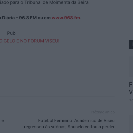
iado para o Tribunal de Moimenta da Beira.
ão Diária – 96.8 FM ou em
www.968.fm
.
Pub
F
V
9 
Próximo artigo
 e
Futebol Feminino: Académico de Viseu
regressou às vitórias, Souselo voltou a perder