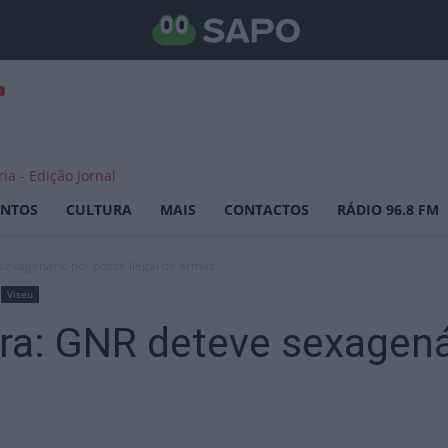
ENTOS
CULTURA
MAIS
CONTACTOS
RÁDIO 96.8 FM
sexagenário por posse ilegal de armas
Viseu
ra: GNR deteve sexagená