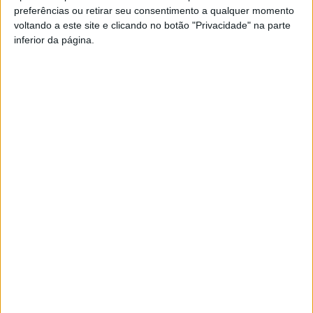
preferências ou retirar seu consentimento a qualquer momento
PUB
voltando a este site e clicando no botão "Privacidade" na parte
inferior da página.
Siga-nos nas redes sociais!
Facebook
Instagram
YouTube
DESTAQUES
Viseu: Câmara aprova projeto para instalar
54 câmaras de videovigilância em...
6 de Agosto, 2026