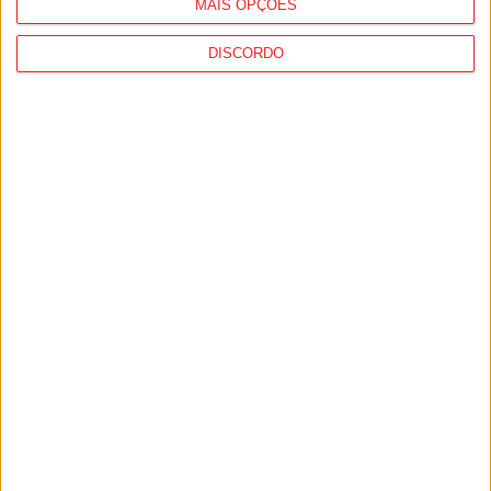
MAIS OPÇÕES
DISCORDO
Lamego: Youth Cup junta futsal, andebol e
voleibol em três dias...
6 de Agosto, 2026
Futebol: Académico de Viseu oficializou
contratação de Andro Babić
6 de Agosto, 2026
PUB