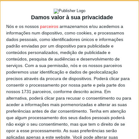
Damos valor à sua privacidade
Viseu: Auto voucher em vigor mas não há
Nós e os nossos
parceiros
armazenamos e/ou acedemos a
postos aderentes em...
informações num dispositivo, como cookies, e processamos
Estação Diária
-
10 de Novembro, 2021
dados pessoais, como identificadores únicos e informações
padrão enviadas por um dispositivo para publicidade e
conteúdos personalizados, medição de publicidade e
conteúdos, pesquisa de audiências e desenvolvimento de
serviços.
Com a sua permissão, nós e os nossos parceiros
poderemos usar identificação e dados de geolocalização
precisos através da procura de dispositivos. Poderá clicar para
consentir o processamento por nossa parte e pela parte dos
nossos 1731 parceiros, conforme descrito acima. Em
alternativa, poderá clicar para recusar o consentimento ou para
aceder a informações mais pormenorizadas e alterar as suas
preferências antes de dar consentimento.
Tenha em atenção
que algum processamento dos seus dados pessoais poderá
não exigir o seu consentimento, mas que tem o direito de se
opor a esse processamento. As suas preferências serão
aplicadas apenas a este website. Você pode alterar suas