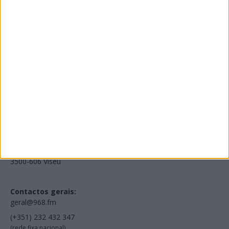
Edições Impressas
NOV
·
OUT
·
SET
·
AGO
·
JUL
·
JUN
·
MAI
Voltar à Rádio 96.8FM
Estamos em:
EN231, Palácio do Gelo Shopping,
Piso 3, Loja 321,
3500-606 Viseu
Contactos gerais:
geral@968.fm
(+351) 232 432 347
(rede fixa nacional)