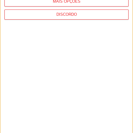
MAIS OPÇÕES
DISCORDO
Tondela: Exposição de Fórmula 1 no Museu
do Caramulo ultrapassa os...
6 de Agosto, 2026
Viseu: Câmara aprova projeto para instalar
54 câmaras de videovigilância em...
6 de Agosto, 2026
PUB