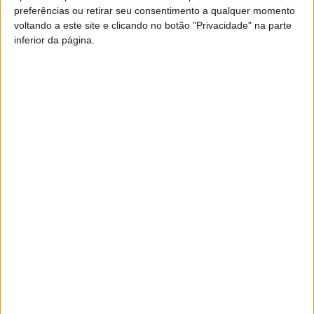
preferências ou retirar seu consentimento a qualquer momento
PUB
voltando a este site e clicando no botão "Privacidade" na parte
inferior da página.
Siga-nos nas redes sociais!
Facebook
Instagram
YouTube
DESTAQUES
Futebol: Académico de Viseu garante
avançado marroquino
7 de Agosto, 2026