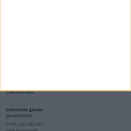
Edições Impressas
NOV
·
OUT
·
SET
·
AGO
·
JUL
·
JUN
·
MAI
Voltar à Rádio 96.8FM
Estamos em:
EN231, Palácio do Gelo Shopping,
Piso 3, Loja 321,
3500-606 Viseu
Contactos gerais:
geral@968.fm
(+351) 232 432 347
(rede fixa nacional)