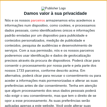
Damos valor à sua privacidade
Viseu: Autoridade da Concorrência em
Nós e os nossos
parceiros
armazenamos e/ou acedemos a
sessão de esclarecimento
informações num dispositivo, como cookies, e processamos
Estação Diária
-
2 de Abril, 2025
dados pessoais, como identificadores únicos e informações
padrão enviadas por um dispositivo para publicidade e
conteúdos personalizados, medição de publicidade e
conteúdos, pesquisa de audiências e desenvolvimento de
serviços.
Com a sua permissão, nós e os nossos parceiros
poderemos usar identificação e dados de geolocalização
precisos através da procura de dispositivos. Poderá clicar para
consentir o processamento por nossa parte e pela parte dos
nossos 1733 parceiros, conforme descrito acima. Em
alternativa, poderá clicar para recusar o consentimento ou para
aceder a informações mais pormenorizadas e alterar as suas
preferências antes de dar consentimento.
Tenha em atenção
que algum processamento dos seus dados pessoais poderá
não exigir o seu consentimento, mas que tem o direito de se
opor a esse processamento. As suas preferências serão
aplicadas apenas a este website. Você pode alterar suas