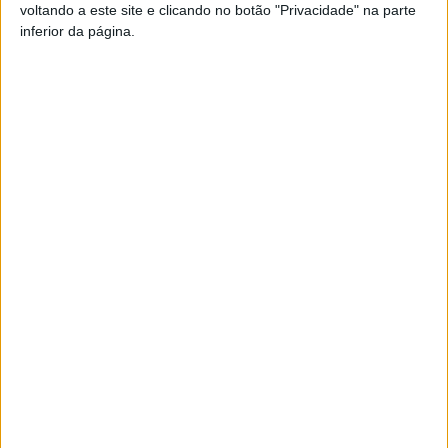
voltando a este site e clicando no botão "Privacidade" na parte
inferior da página.
DESTAQUES
Futebol: Ligas profissionais com novas
regras para a temporada 2026/27
8 de Agosto, 2026
Viseu: IP3 volta a fechar durante a noite a
partir de...
8 de Agosto, 2026