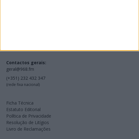
Voltar à Rádio 96.8FM
Estamos em:
EN231, Palácio do Gelo Shopping,
Piso 3, Loja 321,
3500-606 Viseu
Contactos gerais:
geral@968.fm
(+351) 232 432 347
(rede fixa nacional)
Ficha Técnica
Estatuto Editorial
Política de Privacidade
Resolução de Litígios
Livro de Reclamações