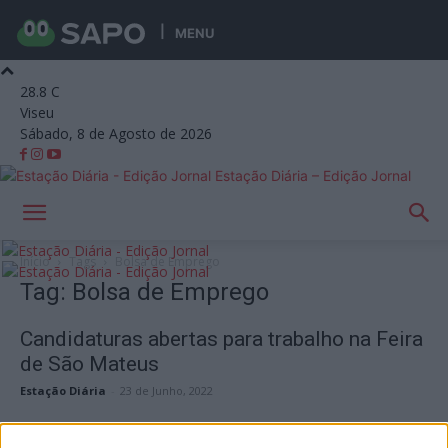
MENU
28.8
C
Viseu
Sábado, 8 de Agosto de 2026
Estação Diária – Edição Jornal
Início
Tags
Bolsa de Emprego
Tag: Bolsa de Emprego
Candidaturas abertas para trabalho na Feira
de São Mateus
Estação Diária
-
23 de Junho, 2022