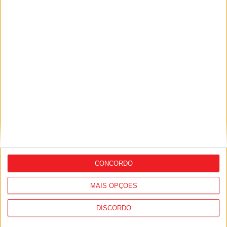
São Pedro do Sul: Governo aprova Centro de
Interpretação da Serra...
8 de Agosto, 2026
CONCORDO
Incêndios: Viseu é o segundo distrito do
país com mais área...
MAIS OPÇÕES
7 de Agosto, 2026
DISCORDO