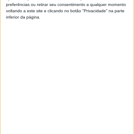
preferências ou retirar seu consentimento a qualquer momento
PUB
voltando a este site e clicando no botão "Privacidade" na parte
inferior da página.
Siga-nos nas redes sociais!
Facebook
Instagram
YouTube
DESTAQUES
Liga 2: Tondela já tem data para receção à
Académica e deslocação...
9 de Agosto, 2026