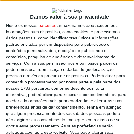
Damos valor à sua privacidade
Vouzela: Câmara quer transformar resíduos
Nós e os nossos
parceiros
armazenamos e/ou acedemos a
têxteis em produtos de ecodesign
informações num dispositivo, como cookies, e processamos
Estação Diária
-
10 de Novembro, 2022
dados pessoais, como identificadores únicos e informações
padrão enviadas por um dispositivo para publicidade e
conteúdos personalizados, medição de publicidade e
conteúdos, pesquisa de audiências e desenvolvimento de
serviços.
Com a sua permissão, nós e os nossos parceiros
poderemos usar identificação e dados de geolocalização
precisos através da procura de dispositivos. Poderá clicar para
consentir o processamento por nossa parte e pela parte dos
nossos 1733 parceiros, conforme descrito acima. Em
alternativa, poderá clicar para recusar o consentimento ou para
aceder a informações mais pormenorizadas e alterar as suas
preferências antes de dar consentimento.
Tenha em atenção
que algum processamento dos seus dados pessoais poderá
não exigir o seu consentimento, mas que tem o direito de se
opor a esse processamento. As suas preferências serão
aplicadas apenas a este website. Você pode alterar suas