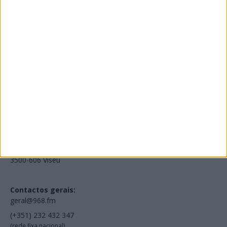
Edições Impressas
NOV
·
OUT
·
SET
·
AGO
·
JUL
·
JUN
·
MAI
Voltar à Rádio 96.8FM
Estamos em:
EN231, Palácio do Gelo Shopping,
Piso 3, Loja 321,
3500-606 Viseu
Contactos gerais:
geral@968.fm
(+351) 232 432 347
(rede fixa nacional)