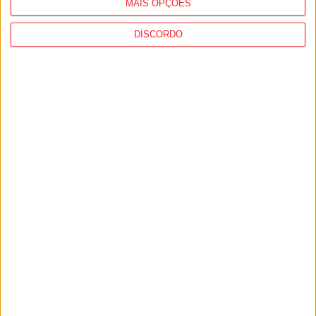
MAIS OPÇÕES
DISCORDO
Tondela: Gala do Desporto distingue
atletas, clubes e dirigentes a 26...
9 de Agosto, 2026
Futebol: Divisão de Honra de Viseu arranca
em setembro
9 de Agosto, 2026
PUB