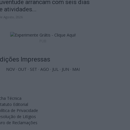
uventude arrancam com seis dias
e atividades...
de Agosto, 2026
PUB
dições Impressas
NOV
·
OUT
·
SET
·
AGO
·
JUL
·
JUN
·
MAI
cha Técnica
tatuto Editorial
lítica de Privacidade
solução de Litígios
ivro de Reclamações