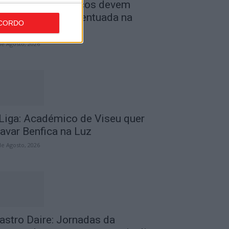
ombustíveis: Preços devem
aixar de forma acentuada na
CORDO
róxima semana
de Agosto, 2026
 Liga: Académico de Viseu quer
ravar Benfica na Luz
de Agosto, 2026
astro Daire: Jornadas da