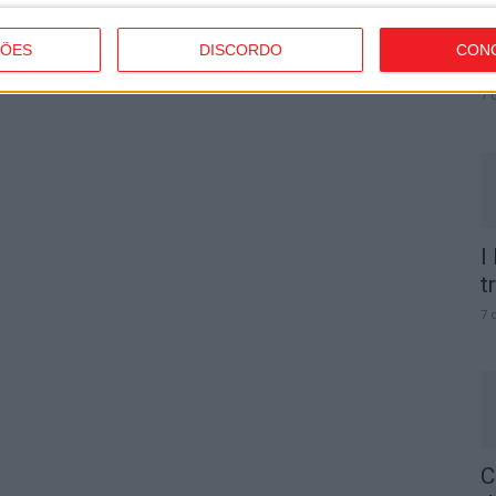
C
b
ÇÕES
DISCORDO
CON
p
7 
I
t
7 
C