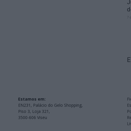
J
d
7 
E
Estamos em:
Fi
EN231, Palácio do Gelo Shopping,
Es
Piso 3, Loja 321,
Po
3500-606 Viseu
Re
L