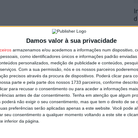
I
d
7 
Damos valor à sua privacidade
ceiros
armazenamos e/ou acedemos a informações num dispositivo, c
essoais, como identificadores únicos e informações padrão enviadas 
conteúdos personalizados, medição de publicidade e conteúdos, pesqui
serviços.
Com a sua permissão, nós e os nossos parceiros poderemos 
F
ção precisos através da procura de dispositivos. Poderá clicar para co
e
ossa parte e pela parte dos nossos 1733 parceiros, conforme descrit
o
 clicar para recusar o consentimento ou para aceder a informações ma
erências antes de dar consentimento.
Tenha em atenção que algum pr
7 
 poderá não exigir o seu consentimento, mas que tem o direito de se 
uas preferências serão aplicadas apenas a este website. Você pode al
rar seu consentimento a qualquer momento voltando a este site e clica
e inferior da página.