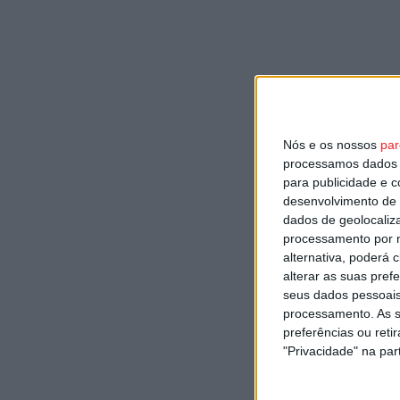
Nós e os nossos
par
processamos dados p
para publicidade e 
desenvolvimento de 
dados de geolocaliza
processamento por n
alternativa, poderá
alterar as suas pref
seus dados pessoais
processamento. As s
preferências ou reti
"Privacidade" na part