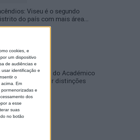
ncêndios: Viseu é o segundo
istrito do país com mais área...
de Agosto, 2026
omo cookies, e
por um dispositivo
sa de audiências e
usar identificação e
utebol: Jogadores do Académico
nsentir o
 Tondela vão exibir distinções
o acima. Em
ficiais nas...
is pormenorizadas e
ocessamento dos
de Agosto, 2026
opor a esse
terar suas
ndo no botão