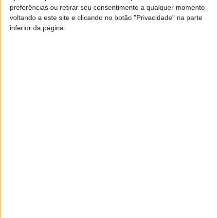
preferências ou retirar seu consentimento a qualquer momento
PUB
voltando a este site e clicando no botão "Privacidade" na parte
inferior da página.
Siga-nos nas redes sociais!
Facebook
Instagram
YouTube
DESTAQUES
Incêndios: Viseu é o segundo distrito do
país com mais área...
7 de Agosto, 2026