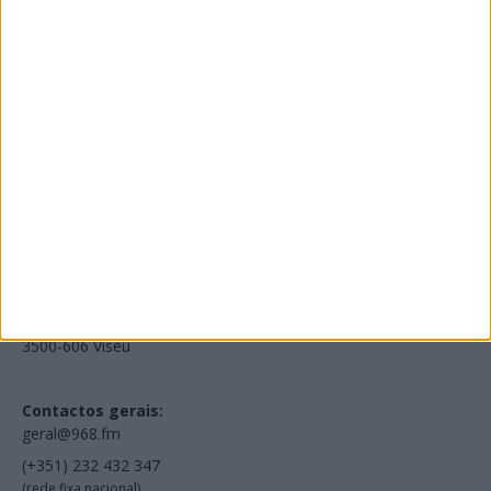
Edições Impressas
NOV
·
OUT
·
SET
·
AGO
·
JUL
·
JUN
·
MAI
Voltar à Rádio 96.8FM
Estamos em:
EN231, Palácio do Gelo Shopping,
Piso 3, Loja 321,
3500-606 Viseu
Contactos gerais:
geral@968.fm
(+351) 232 432 347
(rede fixa nacional)