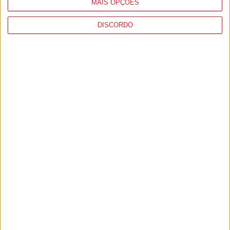
MAIS OPÇÕES
DISCORDO
I Liga: Académico de Viseu quer travar
Benfica na Luz
7 de Agosto, 2026
Castro Daire: Jornadas da Juventude
arrancam com seis dias de atividades...
7 de Agosto, 2026
PUB