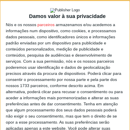
Damos valor à sua privacidade
Hipismo: FEP promove sessão de captação
Nós e os nossos
parceiros
armazenamos e/ou acedemos a
de jovens talentos equestres em...
informações num dispositivo, como cookies, e processamos
Estação Diária
-
27 de Agosto, 2022
dados pessoais, como identificadores únicos e informações
padrão enviadas por um dispositivo para publicidade e
conteúdos personalizados, medição de publicidade e
conteúdos, pesquisa de audiências e desenvolvimento de
serviços.
Com a sua permissão, nós e os nossos parceiros
poderemos usar identificação e dados de geolocalização
precisos através da procura de dispositivos. Poderá clicar para
consentir o processamento por nossa parte e pela parte dos
nossos 1733 parceiros, conforme descrito acima. Em
alternativa, poderá clicar para recusar o consentimento ou para
aceder a informações mais pormenorizadas e alterar as suas
preferências antes de dar consentimento.
Tenha em atenção
que algum processamento dos seus dados pessoais poderá
não exigir o seu consentimento, mas que tem o direito de se
opor a esse processamento. As suas preferências serão
aplicadas apenas a este website. Você pode alterar suas