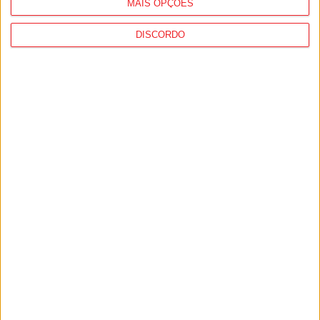
MAIS OPÇÕES
DISCORDO
Viseu: CIM Dão Lafões investiu 350 mil
euros em projetos educativos...
6 de Agosto, 2026
Viseu: APCVD vai instalar nova sede no
Centro Histórico após investimento...
6 de Agosto, 2026
PUB