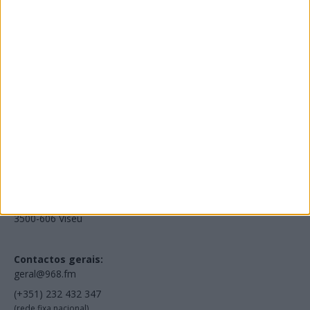
Edições Impressas
NOV
·
OUT
·
SET
·
AGO
·
JUL
·
JUN
·
MAI
Voltar à Rádio 96.8FM
Estamos em:
EN231, Palácio do Gelo Shopping,
Piso 3, Loja 321,
3500-606 Viseu
Contactos gerais:
geral@968.fm
(+351) 232 432 347
(rede fixa nacional)