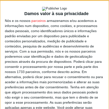
Damos valor à sua privacidade
Viseu: Município é candidato a ‘Cidade do
Nós e os nossos
parceiros
armazenamos e/ou acedemos a
Ano’ nos Prémios Construir
informações num dispositivo, como cookies, e processamos
Estação Diária
-
7 de Outubro, 2025
dados pessoais, como identificadores únicos e informações
padrão enviadas por um dispositivo para publicidade e
conteúdos personalizados, medição de publicidade e
conteúdos, pesquisa de audiências e desenvolvimento de
serviços.
Com a sua permissão, nós e os nossos parceiros
poderemos usar identificação e dados de geolocalização
precisos através da procura de dispositivos. Poderá clicar para
consentir o processamento por nossa parte e pela parte dos
nossos 1733 parceiros, conforme descrito acima. Em
alternativa, poderá clicar para recusar o consentimento ou para
aceder a informações mais pormenorizadas e alterar as suas
preferências antes de dar consentimento.
Tenha em atenção
que algum processamento dos seus dados pessoais poderá
não exigir o seu consentimento, mas que tem o direito de se
opor a esse processamento. As suas preferências serão
aplicadas apenas a este website. Você pode alterar suas