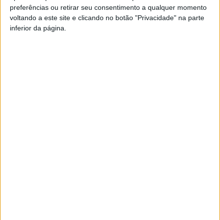
preferências ou retirar seu consentimento a qualquer momento
PUB
voltando a este site e clicando no botão "Privacidade" na parte
inferior da página.
Siga-nos nas redes sociais!
Facebook
Instagram
YouTube
DESTAQUES
Viseu: GNR detém sete suspeitos por furto
de cobre na região
6 de Agosto, 2026