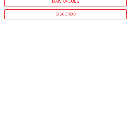
MAIS OPÇÕES
DISCORDO
Futebol: Jogadores do Académico e
Tondela vão exibir distinções oficiais nas...
7 de Agosto, 2026
Combustíveis: Preços devem baixar de
forma acentuada na próxima semana
7 de Agosto, 2026
PUB