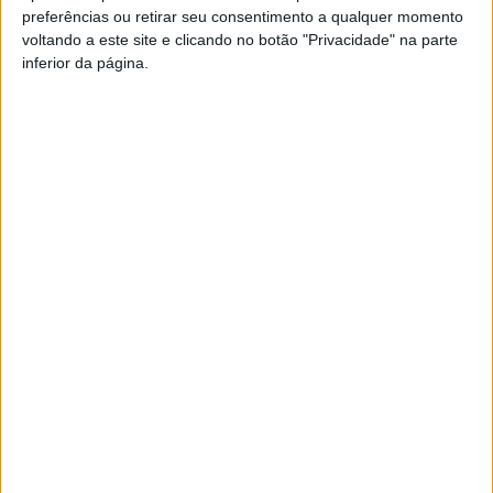
preferências ou retirar seu consentimento a qualquer momento
PUB
voltando a este site e clicando no botão "Privacidade" na parte
inferior da página.
Siga-nos nas redes sociais!
Facebook
Instagram
YouTube
DESTAQUES
Viseu: IP3 volta a fechar durante a noite a
partir de...
8 de Agosto, 2026