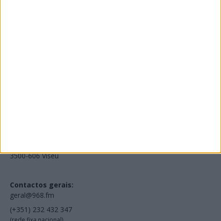
Edições Impressas
NOV
·
OUT
·
SET
·
AGO
·
JUL
·
JUN
·
MAI
Voltar à Rádio 96.8FM
Estamos em:
EN231, Palácio do Gelo Shopping,
Piso 3, Loja 321,
3500-606 Viseu
Contactos gerais:
geral@968.fm
(+351) 232 432 347
(rede fixa nacional)