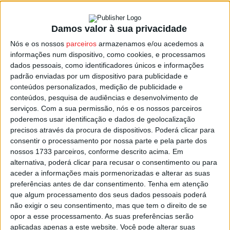
Damos valor à sua privacidade
Viseu: Universo da Lego para ver no Solar
Nós e os nossos
parceiros
armazenamos e/ou acedemos a
do Vinho do...
informações num dispositivo, como cookies, e processamos
Estação Diária
-
16 de Novembro, 2023
dados pessoais, como identificadores únicos e informações
padrão enviadas por um dispositivo para publicidade e
conteúdos personalizados, medição de publicidade e
conteúdos, pesquisa de audiências e desenvolvimento de
serviços.
Com a sua permissão, nós e os nossos parceiros
poderemos usar identificação e dados de geolocalização
precisos através da procura de dispositivos. Poderá clicar para
consentir o processamento por nossa parte e pela parte dos
nossos 1733 parceiros, conforme descrito acima. Em
alternativa, poderá clicar para recusar o consentimento ou para
aceder a informações mais pormenorizadas e alterar as suas
preferências antes de dar consentimento.
Tenha em atenção
que algum processamento dos seus dados pessoais poderá
não exigir o seu consentimento, mas que tem o direito de se
opor a esse processamento. As suas preferências serão
aplicadas apenas a este website. Você pode alterar suas