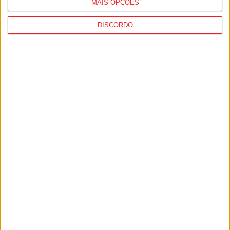
MAIS OPÇÕES
DISCORDO
Incêndios: Viseu é o segundo distrito do
país com mais área...
7 de Agosto, 2026
Futebol: Jogadores do Académico e
Tondela vão exibir distinções oficiais nas...
7 de Agosto, 2026
PUB