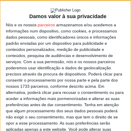
Damos valor à sua privacidade
Viseu: Atraso no envio da fatura da água
Nós e os nossos
parceiros
armazenamos e/ou acedemos a
não vai penalizar...
informações num dispositivo, como cookies, e processamos
Estação Diária
-
10 de Maio, 2022
dados pessoais, como identificadores únicos e informações
padrão enviadas por um dispositivo para publicidade e
conteúdos personalizados, medição de publicidade e
conteúdos, pesquisa de audiências e desenvolvimento de
serviços.
Com a sua permissão, nós e os nossos parceiros
poderemos usar identificação e dados de geolocalização
precisos através da procura de dispositivos. Poderá clicar para
consentir o processamento por nossa parte e pela parte dos
nossos 1733 parceiros, conforme descrito acima. Em
alternativa, poderá clicar para recusar o consentimento ou para
aceder a informações mais pormenorizadas e alterar as suas
preferências antes de dar consentimento.
Tenha em atenção
que algum processamento dos seus dados pessoais poderá
não exigir o seu consentimento, mas que tem o direito de se
opor a esse processamento. As suas preferências serão
aplicadas apenas a este website. Você pode alterar suas