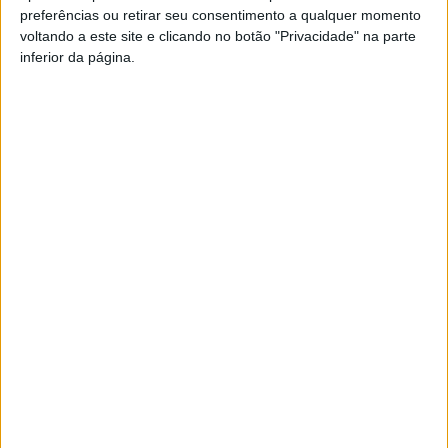
preferências ou retirar seu consentimento a qualquer momento
PUB
voltando a este site e clicando no botão "Privacidade" na parte
inferior da página.
Siga-nos nas redes sociais!
Facebook
Instagram
YouTube
DESTAQUES
Futebol: Ligas profissionais com novas
regras para a temporada 2026/27
8 de Agosto, 2026