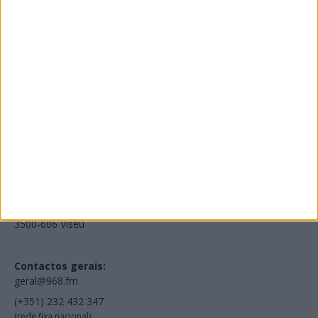
Edições Impressas
NOV
·
OUT
·
SET
·
AGO
·
JUL
·
JUN
·
MAI
Voltar à Rádio 96.8FM
Estamos em:
EN231, Palácio do Gelo Shopping,
Piso 3, Loja 321,
3500-606 Viseu
Contactos gerais:
geral@968.fm
(+351) 232 432 347
(rede fixa nacional)