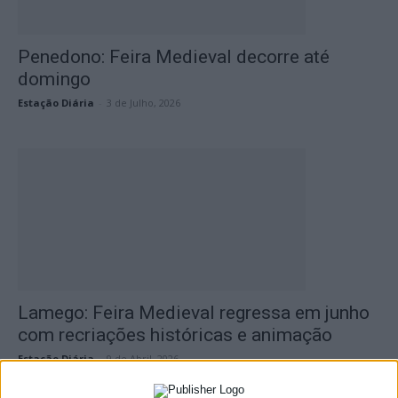
Penedono: Feira Medieval decorre até
domingo
Estação Diária
-
3 de Julho, 2026
Lamego: Feira Medieval regressa em junho
com recriações históricas e animação
Estação Diária
-
9 de Abril, 2026