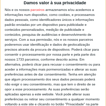
Damos valor à sua privacidade
Nós e os nossos
parceiros
armazenamos e/ou acedemos a
informações num dispositivo, como cookies, e processamos
dados pessoais, como identificadores únicos e informações
padrão enviadas por um dispositivo para publicidade e
conteúdos personalizados, medição de publicidade e
conteúdos, pesquisa de audiências e desenvolvimento de
serviços.
Com a sua permissão, nós e os nossos parceiros
poderemos usar identificação e dados de geolocalização
Nelas: Canas de Senhorim prepara viagem
precisos através da procura de dispositivos. Poderá clicar para
no tempo com mais uma...
consentir o processamento por nossa parte e pela parte dos
Estação Diária
-
1 de Outubro, 2025
nossos 1733 parceiros, conforme descrito acima. Em
alternativa, poderá clicar para recusar o consentimento ou para
aceder a informações mais pormenorizadas e alterar as suas
preferências antes de dar consentimento.
Tenha em atenção
que algum processamento dos seus dados pessoais poderá
não exigir o seu consentimento, mas que tem o direito de se
opor a esse processamento. As suas preferências serão
aplicadas apenas a este website. Você pode alterar suas
preferências ou retirar seu consentimento a qualquer momento
voltando a este site e clicando no botão "Privacidade" na parte