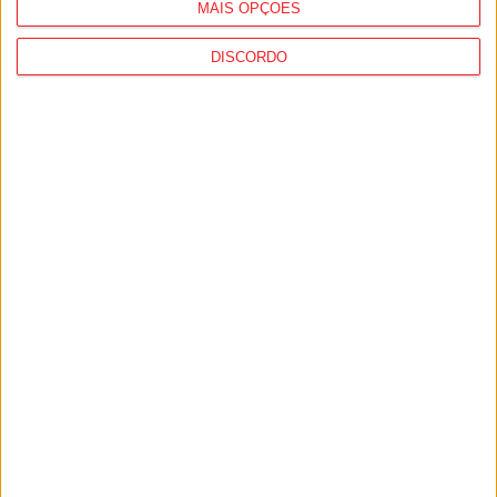
MAIS OPÇÕES
Estação Diária
-
30 de Setembro, 2022
DISCORDO
1
2