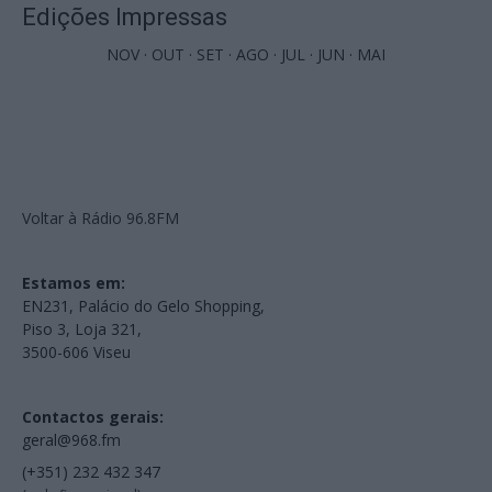
Edições Impressas
NOV
·
OUT
·
SET
·
AGO
·
JUL
·
JUN
·
MAI
Voltar à Rádio 96.8FM
Estamos em:
EN231, Palácio do Gelo Shopping,
Piso 3, Loja 321,
3500-606 Viseu
Contactos gerais:
geral@968.fm
(+351) 232 432 347