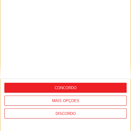
Futebol: Lamecense Afonso Moreira vai
jogar na Bundesliga
CONCORDO
Lamego: GNR detém três suspeitos de
tráfico de droga
MAIS OPÇÕES
DISCORDO