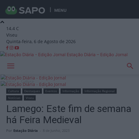
MENU
14.4
C
Viseu
Quinta-feira, 6 de Agosto de 2026
Estação Diária – Edição Jornal
Início
Cultura
Cultura
Destaques
Eventos
Informação
Informação Regional
Notícias
Viseu
Lamego: Este fim de semana
há Feira Medieval
Por
Estação Diária
-
8 de Junho, 2023