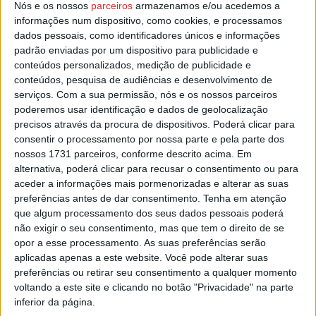
opções gastronómicas.
Nós e os nossos
parceiros
armazenamos e/ou acedemos a
informações num dispositivo, como cookies, e processamos
dados pessoais, como identificadores únicos e informações
Esta e outras notícias para ouvir na Estação Diária – 96.8
padrão enviadas por um dispositivo para publicidade e
FM ou em
www.968.fm
.
conteúdos personalizados, medição de publicidade e
conteúdos, pesquisa de audiências e desenvolvimento de
serviços.
Com a sua permissão, nós e os nossos parceiros
Pub
poderemos usar identificação e dados de geolocalização
precisos através da procura de dispositivos. Poderá clicar para
consentir o processamento por nossa parte e pela parte dos
nossos 1731 parceiros, conforme descrito acima. Em
TAGS
Feira Medieval
Lamego
alternativa, poderá clicar para recusar o consentimento ou para
aceder a informações mais pormenorizadas e alterar as suas
preferências antes de dar consentimento.
Tenha em atenção
que algum processamento dos seus dados pessoais poderá
não exigir o seu consentimento, mas que tem o direito de se
opor a esse processamento. As suas preferências serão
aplicadas apenas a este website. Você pode alterar suas
preferências ou retirar seu consentimento a qualquer momento
Artigo anterior
Próximo artigo
voltando a este site e clicando no botão "Privacidade" na parte
inferior da página.
São Pedro do Sul: PCP
Andebol 1: Dois jogos vão