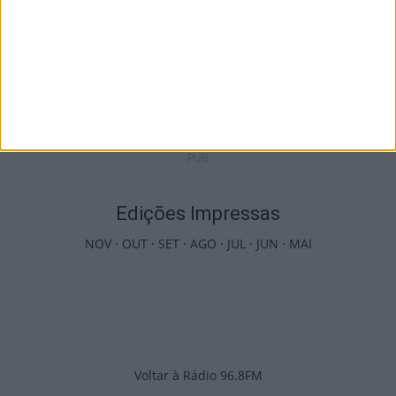
Viseu: Presidente da República inaugura a
634.ª Feira de São Mateus
5 de Agosto, 2026
PUB
Edições Impressas
NOV
·
OUT
·
SET
·
AGO
·
JUL
·
JUN
·
MAI
Voltar à Rádio 96.8FM