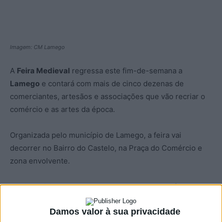
Imagem: CM Lamego
A
Feira Medieval
regressa este fim-de-semana a
Lamego
e contará com mais de cinco dezenas de
comerciantes, artesãos e associações que vão recriar o
comércio e as artes da época.
Organizada pelo município de Lamego, a feira vai
decorrer no Bairro do Castelo, na Praça do Comércio e
zona envolvente.
Serão revividos momentos dos tempos de D. Afonso
Henriques e das cortes de Lamego, numa feira que
Damos valor à sua privacidade
contará ainda com um mercado medieval com várias