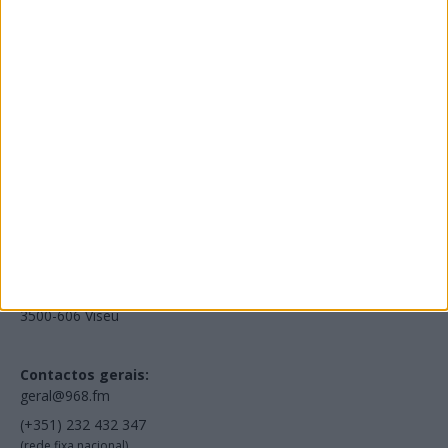
Edições Impressas
NOV
·
OUT
·
SET
·
AGO
·
JUL
·
JUN
·
MAI
Voltar à Rádio 96.8FM
Estamos em:
EN231, Palácio do Gelo Shopping,
Piso 3, Loja 321,
3500-606 Viseu
Contactos gerais:
geral@968.fm
(+351) 232 432 347
(rede fixa nacional)