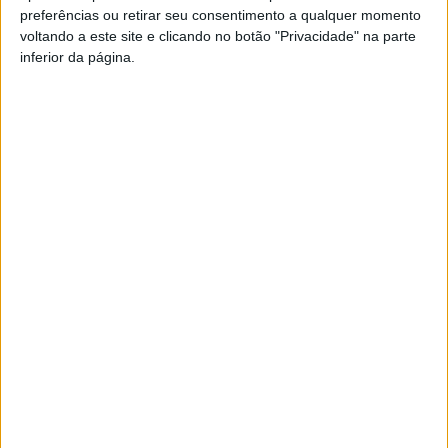
preferências ou retirar seu consentimento a qualquer momento
PUB
voltando a este site e clicando no botão "Privacidade" na parte
inferior da página.
Siga-nos nas redes sociais!
Facebook
Instagram
YouTube
DESTAQUES
Viseu: APCVD vai instalar nova sede no
Centro Histórico após investimento...
6 de Agosto, 2026