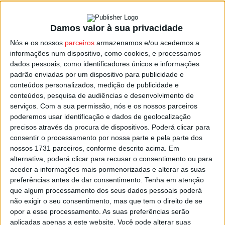
Damos valor à sua privacidade
Tondela: Museu do Caramulo mostra
Nós e os nossos
parceiros
armazenamos e/ou acedemos a
coleção de peças de cerâmica portuguesa
informações num dispositivo, como cookies, e processamos
Estação Diária
-
26 de Outubro, 2023
dados pessoais, como identificadores únicos e informações
padrão enviadas por um dispositivo para publicidade e
conteúdos personalizados, medição de publicidade e
conteúdos, pesquisa de audiências e desenvolvimento de
serviços.
Com a sua permissão, nós e os nossos parceiros
poderemos usar identificação e dados de geolocalização
precisos através da procura de dispositivos. Poderá clicar para
consentir o processamento por nossa parte e pela parte dos
nossos 1731 parceiros, conforme descrito acima. Em
alternativa, poderá clicar para recusar o consentimento ou para
aceder a informações mais pormenorizadas e alterar as suas
preferências antes de dar consentimento.
Tenha em atenção
que algum processamento dos seus dados pessoais poderá
não exigir o seu consentimento, mas que tem o direito de se
opor a esse processamento. As suas preferências serão
aplicadas apenas a este website. Você pode alterar suas