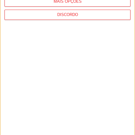
MAIS OPÇÕES
DISCORDO
Penalva do Castelo: Festa do Vinho Dão
regressa a 23 de...
6 de Agosto, 2026
Viseu: Concurso nacional de argumentos
para curtas abre candidaturas com prémio...
6 de Agosto, 2026
PUB