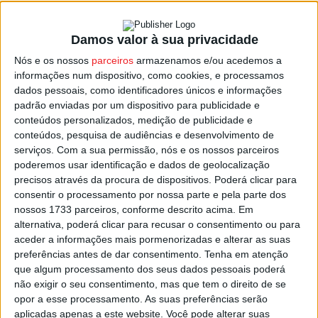
Damos valor à sua privacidade
Lamego e São Pedro do Sul dão palco ao
Nós e os nossos
parceiros
armazenamos e/ou acedemos a
Festival Termómetro
informações num dispositivo, como cookies, e processamos
Estação Diária
-
13 de Março, 2023
dados pessoais, como identificadores únicos e informações
padrão enviadas por um dispositivo para publicidade e
conteúdos personalizados, medição de publicidade e
conteúdos, pesquisa de audiências e desenvolvimento de
serviços.
Com a sua permissão, nós e os nossos parceiros
poderemos usar identificação e dados de geolocalização
precisos através da procura de dispositivos. Poderá clicar para
consentir o processamento por nossa parte e pela parte dos
nossos 1733 parceiros, conforme descrito acima. Em
alternativa, poderá clicar para recusar o consentimento ou para
aceder a informações mais pormenorizadas e alterar as suas
preferências antes de dar consentimento.
Tenha em atenção
que algum processamento dos seus dados pessoais poderá
não exigir o seu consentimento, mas que tem o direito de se
opor a esse processamento. As suas preferências serão
aplicadas apenas a este website. Você pode alterar suas