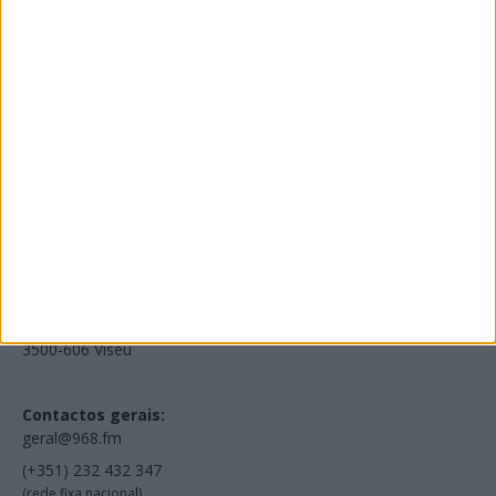
Edições Impressas
NOV
·
OUT
·
SET
·
AGO
·
JUL
·
JUN
·
MAI
Voltar à Rádio 96.8FM
Estamos em:
EN231, Palácio do Gelo Shopping,
Piso 3, Loja 321,
3500-606 Viseu
Contactos gerais:
geral@968.fm
(+351) 232 432 347
(rede fixa nacional)