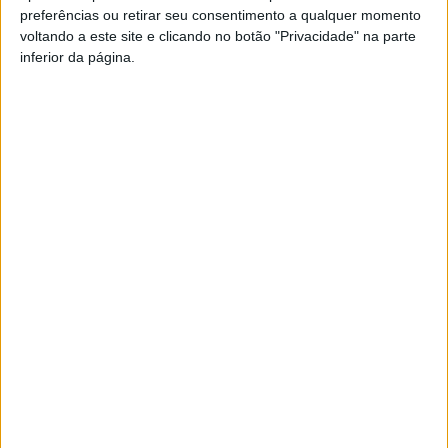
preferências ou retirar seu consentimento a qualquer momento
PUB
voltando a este site e clicando no botão "Privacidade" na parte
inferior da página.
Siga-nos nas redes sociais!
Facebook
Instagram
YouTube
DESTAQUES
Futebol: Ligas profissionais com novas
regras para a temporada 2026/27
8 de Agosto, 2026