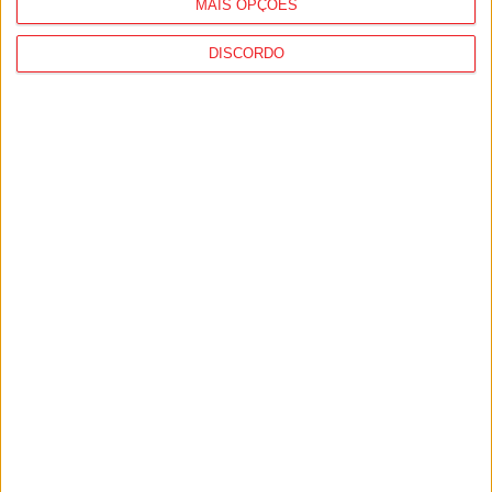
MAIS OPÇÕES
DISCORDO
Incêndios: Viseu é o segundo distrito do
país com mais área...
7 de Agosto, 2026
Futebol: Jogadores do Académico e
Tondela vão exibir distinções oficiais nas...
7 de Agosto, 2026
PUB