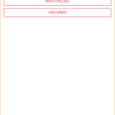
MAIS OPÇÕES
DISCORDO
I Liga: Académico de Viseu quer travar
Benfica na Luz
7 de Agosto, 2026
Castro Daire: Jornadas da Juventude
arrancam com seis dias de atividades...
7 de Agosto, 2026
PUB