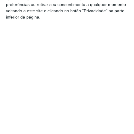
preferências ou retirar seu consentimento a qualquer momento
PUB
voltando a este site e clicando no botão "Privacidade" na parte
inferior da página.
Siga-nos nas redes sociais!
Facebook
Instagram
YouTube
DESTAQUES
Incêndios: Viseu é o segundo distrito do
país com mais área...
7 de Agosto, 2026