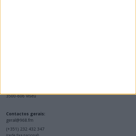
Edições Impressas
NOV
·
OUT
·
SET
·
AGO
·
JUL
·
JUN
·
MAI
Voltar à Rádio 96.8FM
Estamos em:
EN231, Palácio do Gelo Shopping,
Piso 3, Loja 321,
3500-606 Viseu
Contactos gerais:
geral@968.fm
(+351) 232 432 347
(rede fixa nacional)