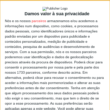
Damos valor à sua privacidade
Oliveira de Frades: Exposição de banda
Nós e os nossos
parceiros
armazenamos e/ou acedemos a
desenhada sobre o Holocausto para...
informações num dispositivo, como cookies, e processamos
Estação Diária
-
21 de Abril, 2022
dados pessoais, como identificadores únicos e informações
padrão enviadas por um dispositivo para publicidade e
conteúdos personalizados, medição de publicidade e
conteúdos, pesquisa de audiências e desenvolvimento de
serviços.
Com a sua permissão, nós e os nossos parceiros
poderemos usar identificação e dados de geolocalização
precisos através da procura de dispositivos. Poderá clicar para
consentir o processamento por nossa parte e pela parte dos
nossos 1733 parceiros, conforme descrito acima. Em
alternativa, poderá clicar para recusar o consentimento ou para
aceder a informações mais pormenorizadas e alterar as suas
preferências antes de dar consentimento.
Tenha em atenção
que algum processamento dos seus dados pessoais poderá
não exigir o seu consentimento, mas que tem o direito de se
opor a esse processamento. As suas preferências serão
aplicadas apenas a este website. Você pode alterar suas