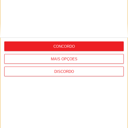
Tondela: Exposição de Fórmula 1 no Museu
do Caramulo ultrapassa os...
6 de Agosto, 2026
CONCORDO
MAIS OPÇÕES
DISCORDO
Viseu: Câmara aprova projeto para instalar
54 câmaras de videovigilância em...
6 de Agosto, 2026