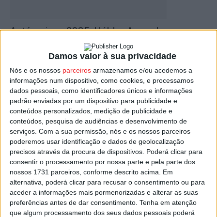
Autárquicas 2025: Hélder Amaral avança
com candidatura à Câmara de Viseu...
Damos valor à sua privacidade
Estação Diária
-
23 de Julho, 2025
Nós e os nossos
parceiros
armazenamos e/ou acedemos a
informações num dispositivo, como cookies, e processamos
dados pessoais, como identificadores únicos e informações
padrão enviadas por um dispositivo para publicidade e
conteúdos personalizados, medição de publicidade e
conteúdos, pesquisa de audiências e desenvolvimento de
serviços.
Com a sua permissão, nós e os nossos parceiros
poderemos usar identificação e dados de geolocalização
precisos através da procura de dispositivos. Poderá clicar para
consentir o processamento por nossa parte e pela parte dos
Viseu: Hélder Amaral vai regressar à
nossos 1731 parceiros, conforme descrito acima. Em
liderança da distrital do CDS/PP
alternativa, poderá clicar para recusar o consentimento ou para
aceder a informações mais pormenorizadas e alterar as suas
Estação Diária
-
8 de Novembro, 2024
preferências antes de dar consentimento.
Tenha em atenção
que algum processamento dos seus dados pessoais poderá