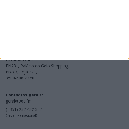
Voltar à Rádio 96.8FM
Estamos em:
EN231, Palácio do Gelo Shopping,
Piso 3, Loja 321,
3500-606 Viseu
Contactos gerais:
geral@968.fm
(+351) 232 432 347
(rede fixa nacional)