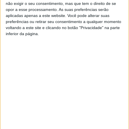
não exigir o seu consentimento, mas que tem o direito de se
Hélder Amaral regressa à política para
opor a esse processamento. As suas preferências serão
integrar os órgãos nacionais do...
aplicadas apenas a este website. Você pode alterar suas
Estação Diária
-
6 de Abril, 2022
preferências ou retirar seu consentimento a qualquer momento
voltando a este site e clicando no botão "Privacidade" na parte
inferior da página.
PUB