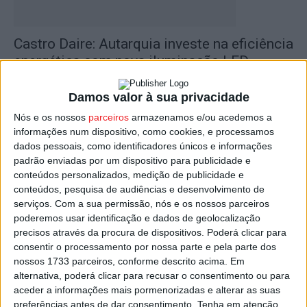
Castro Daire: Autarquia investe na eficiência
energética com nova iluminação LED...
Estação Diária
-
9 de Novembro, 2025
Damos valor à sua privacidade
Nós e os nossos
parceiros
armazenamos e/ou acedemos a
informações num dispositivo, como cookies, e processamos
dados pessoais, como identificadores únicos e informações
padrão enviadas por um dispositivo para publicidade e
conteúdos personalizados, medição de publicidade e
conteúdos, pesquisa de audiências e desenvolvimento de
serviços.
Com a sua permissão, nós e os nossos parceiros
poderemos usar identificação e dados de geolocalização
precisos através da procura de dispositivos. Poderá clicar para
Redução da luz artificial assinala Semana
consentir o processamento por nossa parte e pela parte dos
Mundial do Espaço em Lamego
nossos 1733 parceiros, conforme descrito acima. Em
alternativa, poderá clicar para recusar o consentimento ou para
Estação Diária
-
3 de Outubro, 2022
aceder a informações mais pormenorizadas e alterar as suas
preferências antes de dar consentimento.
Tenha em atenção