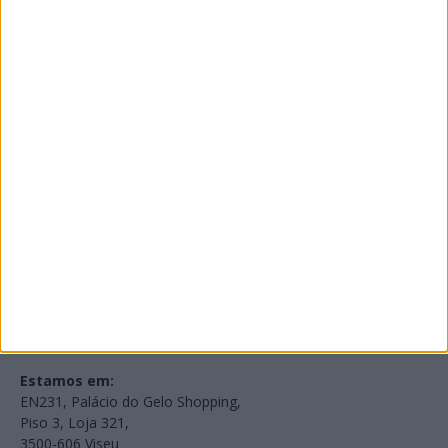
PUB
Edições Impressas
NOV
·
OUT
·
SET
·
AGO
·
JUL
·
JUN
·
MAI
Voltar à Rádio 96.8FM
Estamos em:
EN231, Palácio do Gelo Shopping,
Piso 3, Loja 321,
3500-606 Viseu