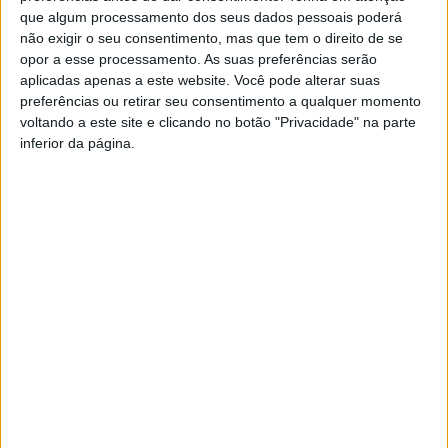
que algum processamento dos seus dados pessoais poderá
não exigir o seu consentimento, mas que tem o direito de se
opor a esse processamento. As suas preferências serão
aplicadas apenas a este website. Você pode alterar suas
preferências ou retirar seu consentimento a qualquer momento
voltando a este site e clicando no botão "Privacidade" na parte
inferior da página.
Viseu: Iluminação do Fontelo já adjudicada
por cerca de 379 mil...
Estação Diária
-
28 de Setembro, 2022