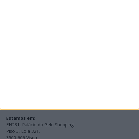
PUB
Edições Impressas
NOV
·
OUT
·
SET
·
AGO
·
JUL
·
JUN
·
MAI
Voltar à Rádio 96.8FM
Estamos em:
EN231, Palácio do Gelo Shopping,
Piso 3, Loja 321,
3500-606 Viseu