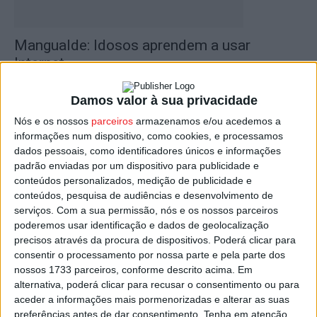
Mangualde: Idosos aprendem a usar
Internet
Estação Diária
-
8 de Setembro, 2023
Damos valor à sua privacidade
Nós e os nossos
parceiros
armazenamos e/ou acedemos a
informações num dispositivo, como cookies, e processamos
dados pessoais, como identificadores únicos e informações
padrão enviadas por um dispositivo para publicidade e
conteúdos personalizados, medição de publicidade e
conteúdos, pesquisa de audiências e desenvolvimento de
serviços.
Com a sua permissão, nós e os nossos parceiros
poderemos usar identificação e dados de geolocalização
precisos através da procura de dispositivos. Poderá clicar para
Tarifa social de internet avança em janeiro
consentir o processamento por nossa parte e pela parte dos
de 2022
nossos 1733 parceiros, conforme descrito acima. Em
alternativa, poderá clicar para recusar o consentimento ou para
Estação Diária
-
29 de Novembro, 2021
aceder a informações mais pormenorizadas e alterar as suas
preferências antes de dar consentimento.
Tenha em atenção