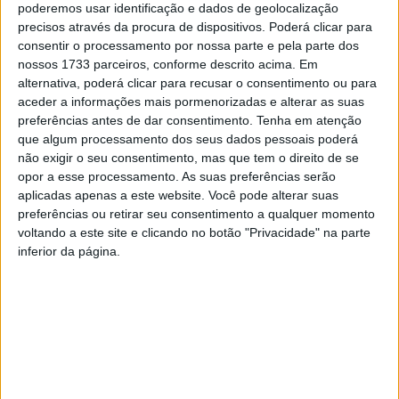
poderemos usar identificação e dados de geolocalização
investimentos necessários e para isso o Governo irá
precisos através da procura de dispositivos. Poderá clicar para
recorrer a fundos do PT2030 do próximo quadro
consentir o processamento por nossa parte e pela parte dos
nossos 1733 parceiros, conforme descrito acima. Em
comunitário para lançar o concurso, estando previsto um
alternativa, poderá clicar para recusar o consentimento ou para
investimento global a rondar os 400 milhões de euros.
aceder a informações mais pormenorizadas e alterar as suas
preferências antes de dar consentimento.
Tenha em atenção
Esta e outras notícias para ouvir em desenvolvimento na
que algum processamento dos seus dados pessoais poderá
não exigir o seu consentimento, mas que tem o direito de se
Estação Diária – 96.8 FM ou em
www.968.fm
.
opor a esse processamento. As suas preferências serão
aplicadas apenas a este website. Você pode alterar suas
Pub
preferências ou retirar seu consentimento a qualquer momento
voltando a este site e clicando no botão "Privacidade" na parte
inferior da página.
TAGS
Interior
Internet