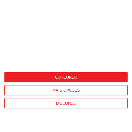
PUB
Siga-nos nas redes sociais!
CONCORDO
Facebook
Instagram
YouTube
MAIS OPÇÕES
DISCORDO
DESTAQUES