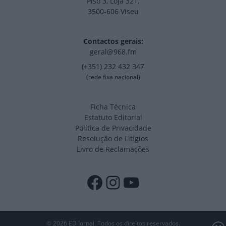
Piso 3, Loja 321,
3500-606 Viseu
Contactos gerais:
geral@968.fm
(+351) 232 432 347
(rede fixa nacional)
Ficha Técnica
Estatuto Editorial
Política de Privacidade
Resolução de Litígios
Livro de Reclamações
Facebook
Instagram
YouTube
© 2026 ED Jornal. Todos os direitos reservados.