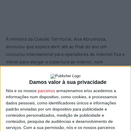
A ministra da Coesão Territorial, Ana Abrunhosa,
anunciou que espera abrir até ao final do ano um
concurso internacional para operadores de internet fixa e
móvel para alargar a cobertura ao interior, num
investimento de cerca de 400 milhões de euros.
Damos valor à sua privacidade
A ministra acrescentou que está a ser feito um trabalho
Nós e os nossos
parceiros
armazenamos e/ou acedemos a
com os ministérios das Infraestruturas e Habitação e da
informações num dispositivo, como cookies, e processamos
Economia, para definir e identificar todos os territórios
dados pessoais, como identificadores únicos e informações
que não têm cobertura de internet.
padrão enviadas por um dispositivo para publicidade e
conteúdos personalizados, medição de publicidade e
conteúdos, pesquisa de audiências e desenvolvimento de
No interior, acrescentou a ministra da Coesão, os
serviços.
Com a sua permissão, nós e os nossos parceiros
operadores vão ser apoiados para realizarem os