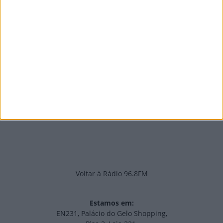
7 de Agosto, 2026
PUB
Edições Impressas
NOV
·
OUT
·
SET
·
AGO
·
JUL
·
JUN
·
MAI
Voltar à Rádio 96.8FM
Estamos em:
EN231, Palácio do Gelo Shopping,