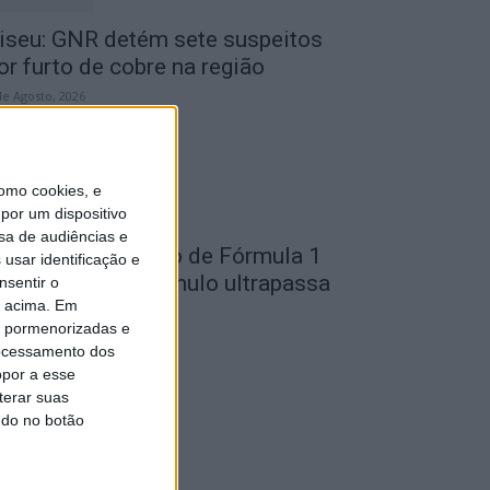
iseu: GNR detém sete suspeitos
or furto de cobre na região
de Agosto, 2026
omo cookies, e
por um dispositivo
sa de audiências e
ondela: Exposição de Fórmula 1
usar identificação e
o Museu do Caramulo ultrapassa
nsentir o
o acima. Em
s...
is pormenorizadas e
de Agosto, 2026
ocessamento dos
opor a esse
terar suas
ndo no botão