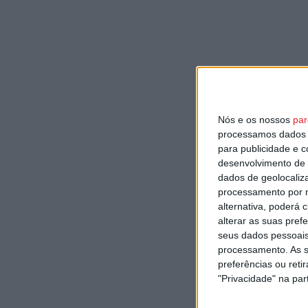
Nós e os nossos
par
processamos dados p
para publicidade e 
desenvolvimento de 
dados de geolocaliza
processamento por n
alternativa, poderá
alterar as suas pref
seus dados pessoais
processamento. As s
preferências ou reti
"Privacidade" na part