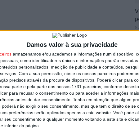
V
p
6 
Damos valor à sua privacidade
ceiros
armazenamos e/ou acedemos a informações num dispositivo, c
essoais, como identificadores únicos e informações padrão enviadas 
conteúdos personalizados, medição de publicidade e conteúdos, pesqui
T
serviços.
Com a sua permissão, nós e os nossos parceiros poderemos 
n
ção precisos através da procura de dispositivos. Poderá clicar para co
ossa parte e pela parte dos nossos 1731 parceiros, conforme descrit
o
 clicar para recusar o consentimento ou para aceder a informações ma
6 
erências antes de dar consentimento.
Tenha em atenção que algum pr
 poderá não exigir o seu consentimento, mas que tem o direito de se 
uas preferências serão aplicadas apenas a este website. Você pode al
rar seu consentimento a qualquer momento voltando a este site e clica
e inferior da página.