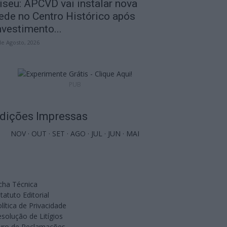
iseu: APCVD vai instalar nova
ede no Centro Histórico após
nvestimento...
de Agosto, 2026
PUB
dições Impressas
NOV
·
OUT
·
SET
·
AGO
·
JUL
·
JUN
·
MAI
cha Técnica
tatuto Editorial
lítica de Privacidade
solução de Litígios
ivro de Reclamações