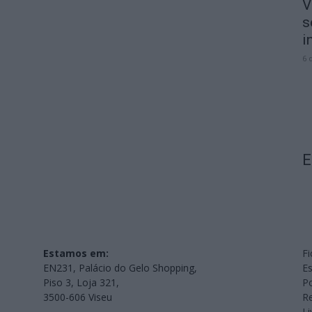
V
s
i
6 
E
Estamos em:
Fi
EN231, Palácio do Gelo Shopping,
Es
Piso 3, Loja 321,
Po
3500-606 Viseu
Re
L