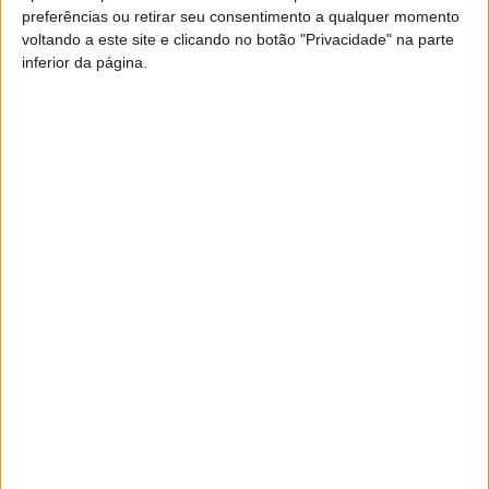
preferências ou retirar seu consentimento a qualquer momento
PUB
voltando a este site e clicando no botão "Privacidade" na parte
inferior da página.
Siga-nos nas redes sociais!
Facebook
Instagram
YouTube
DESTAQUES
Viseu: GNR detém sete suspeitos por furto
de cobre na região
6 de Agosto, 2026