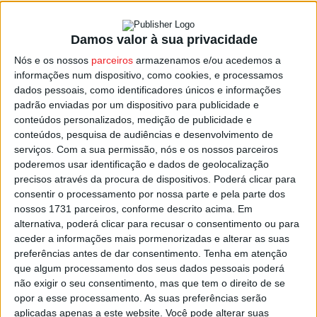
Damos valor à sua privacidade
Viseu: Novo livro de José Eduardo
Nós e os nossos
parceiros
armazenamos e/ou acedemos a
Arimateia apresentado no sábado
informações num dispositivo, como cookies, e processamos
Estação Diária
-
21 de Fevereiro, 2024
dados pessoais, como identificadores únicos e informações
padrão enviadas por um dispositivo para publicidade e
conteúdos personalizados, medição de publicidade e
conteúdos, pesquisa de audiências e desenvolvimento de
serviços.
Com a sua permissão, nós e os nossos parceiros
poderemos usar identificação e dados de geolocalização
precisos através da procura de dispositivos. Poderá clicar para
consentir o processamento por nossa parte e pela parte dos
nossos 1731 parceiros, conforme descrito acima. Em
alternativa, poderá clicar para recusar o consentimento ou para
aceder a informações mais pormenorizadas e alterar as suas
preferências antes de dar consentimento.
Tenha em atenção
que algum processamento dos seus dados pessoais poderá
não exigir o seu consentimento, mas que tem o direito de se
opor a esse processamento. As suas preferências serão
aplicadas apenas a este website. Você pode alterar suas