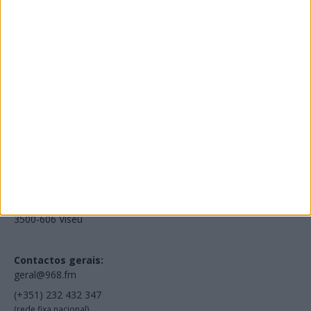
Edições Impressas
NOV
·
OUT
·
SET
·
AGO
·
JUL
·
JUN
·
MAI
Voltar à Rádio 96.8FM
Estamos em:
EN231, Palácio do Gelo Shopping,
Piso 3, Loja 321,
3500-606 Viseu
Contactos gerais:
geral@968.fm
(+351) 232 432 347
(rede fixa nacional)