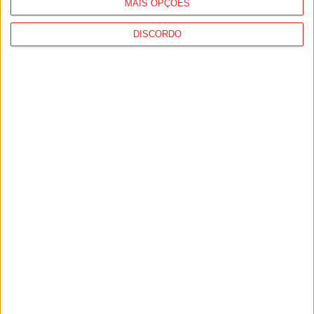
MAIS OPÇÕES
DISCORDO
Viseu: CIM Dão Lafões investiu 350 mil
euros em projetos educativos...
6 de Agosto, 2026
Viseu: APCVD vai instalar nova sede no
Centro Histórico após investimento...
6 de Agosto, 2026
PUB