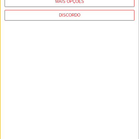
MAIS OPÇÕES
DISCORDO
Viseu: Câmara aprova projeto para instalar
54 câmaras de videovigilância em...
6 de Agosto, 2026
Viseu: CIM Dão Lafões investiu 350 mil
euros em projetos educativos...
6 de Agosto, 2026
PUB