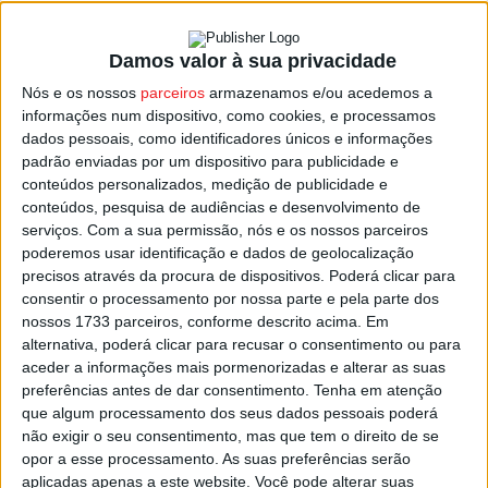
Damos valor à sua privacidade
Nelas: ‘Leituras com Coro’ da Amarelo
Nós e os nossos
parceiros
armazenamos e/ou acedemos a
Silvestre passam por cinco freguesias
informações num dispositivo, como cookies, e processamos
Estação Diária
-
16 de Julho, 2023
dados pessoais, como identificadores únicos e informações
padrão enviadas por um dispositivo para publicidade e
conteúdos personalizados, medição de publicidade e
conteúdos, pesquisa de audiências e desenvolvimento de
serviços.
Com a sua permissão, nós e os nossos parceiros
poderemos usar identificação e dados de geolocalização
precisos através da procura de dispositivos. Poderá clicar para
consentir o processamento por nossa parte e pela parte dos
nossos 1733 parceiros, conforme descrito acima. Em
alternativa, poderá clicar para recusar o consentimento ou para
aceder a informações mais pormenorizadas e alterar as suas
preferências antes de dar consentimento.
Tenha em atenção
que algum processamento dos seus dados pessoais poderá
não exigir o seu consentimento, mas que tem o direito de se
opor a esse processamento. As suas preferências serão
aplicadas apenas a este website. Você pode alterar suas