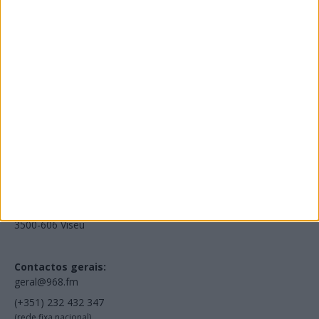
Edições Impressas
NOV
·
OUT
·
SET
·
AGO
·
JUL
·
JUN
·
MAI
Voltar à Rádio 96.8FM
Estamos em:
EN231, Palácio do Gelo Shopping,
Piso 3, Loja 321,
3500-606 Viseu
Contactos gerais:
geral@968.fm
(+351) 232 432 347
(rede fixa nacional)