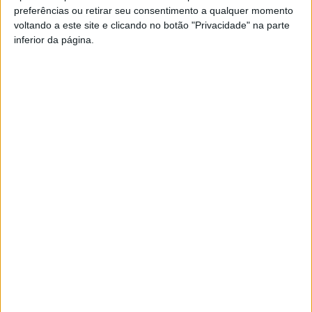
preferências ou retirar seu consentimento a qualquer momento
PUB
voltando a este site e clicando no botão "Privacidade" na parte
inferior da página.
Siga-nos nas redes sociais!
Facebook
Instagram
YouTube
DESTAQUES
Liga 2: Tondela arranca época com receção
ao Amarante
7 de Agosto, 2026