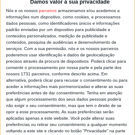
Damos valor à sua privacidade
Recreativa, Cultural, Social e Desportiva de Aguieira (25
Nós e os nossos
parceiros
armazenamos e/ou acedemos a
julho), pela Associação do Folhadal (26 julho), na
informações num dispositivo, como cookies, e processamos
Asssociação Recreativa e Cultural Os Carvalhenses, de
dados pessoais, como identificadores únicos e informações
Carvalhal Redondo (27 julho) e pela Associação
padrão enviadas por um dispositivo para publicidade e
conteúdos personalizados, medição de publicidade e
Recreativa e Cultural de Caldas da Felgueira (28 julho),
conteúdos, pesquisa de audiências e desenvolvimento de
sempre da parte da tarde e com entrada gratuita.
serviços.
Com a sua permissão, nós e os nossos parceiros
poderemos usar identificação e dados de geolocalização
Esta e outras notícias para ouvir na Estação Diária – 96.8
precisos através da procura de dispositivos. Poderá clicar para
consentir o processamento por nossa parte e pela parte dos
FM ou em
www.968.fm
.
nossos 1731 parceiros, conforme descrito acima. Em
alternativa, poderá clicar para recusar o consentimento ou para
Pub
aceder a informações mais pormenorizadas e alterar as suas
preferências antes de dar consentimento.
Tenha em atenção
que algum processamento dos seus dados pessoais poderá
não exigir o seu consentimento, mas que tem o direito de se
TAGS
Amarelo Silvestre
Leituras com Coro
Nelas
opor a esse processamento. As suas preferências serão
aplicadas apenas a este website. Você pode alterar suas
preferências ou retirar seu consentimento a qualquer momento
voltando a este site e clicando no botão "Privacidade" na parte