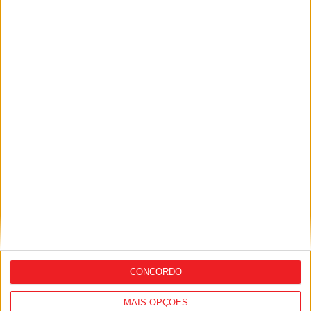
Barragem de Girabolhos: Mangualde e
Nelas reclamam contrapartidas para
avançar com o projeto
CONCORDO
MAIS OPÇÕES