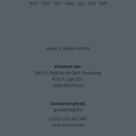
NOV
·
OUT
·
SET
·
AGO
·
JUL
·
JUN
·
MAI
Voltar à Rádio 96.8FM
Estamos em:
EN231, Palácio do Gelo Shopping,
Piso 3, Loja 321,
3500-606 Viseu
Contactos gerais:
geral@968.fm
(+351) 232 432 347
(rede fixa nacional)