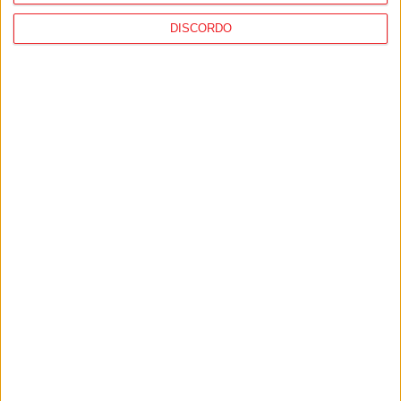
DISCORDO
Nelas: Lapa do Lobo recebe Aldeia
Cultural entre 24 e 26 de julho
PUB