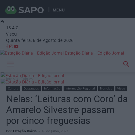
MENU
15.4
C
Viseu
Quinta-feira, 6 de Agosto de 2026
Estação Diária – Edição Jornal
Início
Cultura
Cultura
Destaques
Informação
Informação Regional
Notícias
Viseu
Nelas: ‘Leituras com Coro’ da
Amarelo Silvestre passam
por cinco freguesias
Por
Estação Diária
-
16 de Julho, 2023