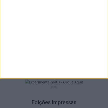
Castro Daire: Penedo do Cavaleiro para
observar o eclipse solar
5 de Agosto, 2026
Viseu: Presidente da República inaugura a
634.ª Feira de São Mateus
5 de Agosto, 2026
PUB
Edições Impressas