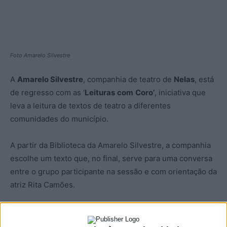
Foto Amarelo Silvestre
A
Amarelo Silvestre
, companhia de teatro de
Nelas
, está
de regresso com as ‘
Leituras
com
Coro’
, iniciativa que
leva a leitura de textos de teatro a diferentes
comunidades do município.
A partir da Biblioteca da Amarelo Silvestre, a companhia
escolhe um texto que, no final, serve para uma conversa
entre o grupo participante na sessão e com orientação da
atriz Rita Camões.
As ‘Leituras com Coro’ vão passar pela Casa do Pessoal
das Minas da Urgeiriça (24 julho), pela Associação