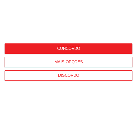
Siga-nos nas redes sociais!
Facebook
Instagram
YouTube
CONCORDO
DESTAQUES
MAIS OPÇÕES
DISCORDO
Incêndios: Viseu é o segundo distrito do
país com mais área...
7 de Agosto, 2026