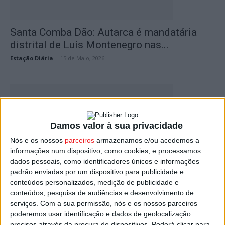
Santa Comba Dão: Autarca é mandatária
distrital de Luís Montenegro nas...
Estação Diária
-
15 de Maio, 2026
Damos valor à sua privacidade
Nós e os nossos
parceiros
armazenamos e/ou acedemos a
informações num dispositivo, como cookies, e processamos
dados pessoais, como identificadores únicos e informações
padrão enviadas por um dispositivo para publicidade e
Nelas: Primeiro-ministro na abertura da
conteúdos personalizados, medição de publicidade e
34.ª Feira do Vinho do Dão
conteúdos, pesquisa de audiências e desenvolvimento de
Estação Diária
-
4 de Setembro, 2025
serviços.
Com a sua permissão, nós e os nossos parceiros
poderemos usar identificação e dados de geolocalização
precisos através da procura de dispositivos. Poderá clicar para