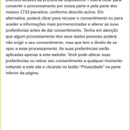
consentir o processamento por nossa parte e pela parte dos
nossos 1733 parceiros, conforme descrito acima. Em
alternativa, poderá clicar para recusar o consentimento ou para
aceder a informações mais pormenorizadas e alterar as suas
preferências antes de dar consentimento.
Tenha em atenção
que algum processamento dos seus dados pessoais poderá
não exigir o seu consentimento, mas que tem o direito de se
opor a esse processamento. As suas preferências serão
aplicadas apenas a este website. Você pode alterar suas
Incêndios: Governo anuncia 45 medias de
preferências ou retirar seu consentimento a qualquer momento
apoio às populações e empresas...
voltando a este site e clicando no botão "Privacidade" na parte
Estação Diária
-
22 de Agosto, 2025
inferior da página.