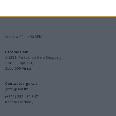
Voltar à Rádio 96.8FM
Estamos em:
EN231, Palácio do Gelo Shopping,
Piso 3, Loja 321,
3500-606 Viseu
Contactos gerais:
geral@968.fm
(+351) 232 432 347
(rede fixa nacional)