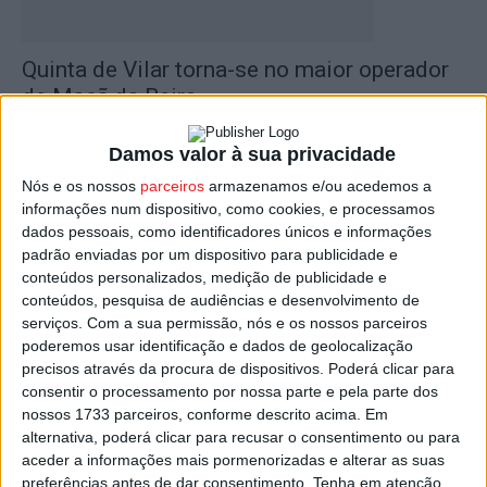
Quinta de Vilar torna-se no maior operador
de Maçã da Beira...
Estação Diária
-
8 de Agosto, 2023
Damos valor à sua privacidade
Nós e os nossos
parceiros
armazenamos e/ou acedemos a
informações num dispositivo, como cookies, e processamos
dados pessoais, como identificadores únicos e informações
padrão enviadas por um dispositivo para publicidade e
conteúdos personalizados, medição de publicidade e
conteúdos, pesquisa de audiências e desenvolvimento de
serviços.
Com a sua permissão, nós e os nossos parceiros
poderemos usar identificação e dados de geolocalização
precisos através da procura de dispositivos. Poderá clicar para
Moimenta da Beira: Município aposta na
consentir o processamento por nossa parte e pela parte dos
proteção de pomares e vinhas
nossos 1733 parceiros, conforme descrito acima. Em
alternativa, poderá clicar para recusar o consentimento ou para
Estação Diária
-
17 de Março, 2022
aceder a informações mais pormenorizadas e alterar as suas
preferências antes de dar consentimento.
Tenha em atenção