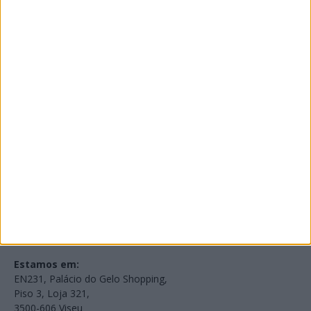
PUB
Edições Impressas
NOV
·
OUT
·
SET
·
AGO
·
JUL
·
JUN
·
MAI
Voltar à Rádio 96.8FM
Estamos em:
EN231, Palácio do Gelo Shopping,
Piso 3, Loja 321,
3500-606 Viseu