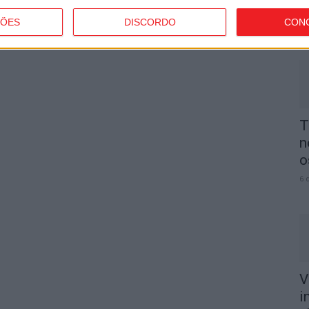
p
ÇÕES
DISCORDO
CON
6 
T
n
o
6 
V
i