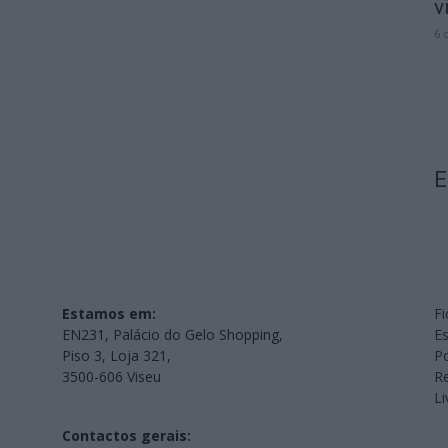
v
6 
E
Estamos em:
Fi
EN231, Palácio do Gelo Shopping,
Es
Piso 3, Loja 321,
Po
3500-606 Viseu
Re
L
Contactos gerais: