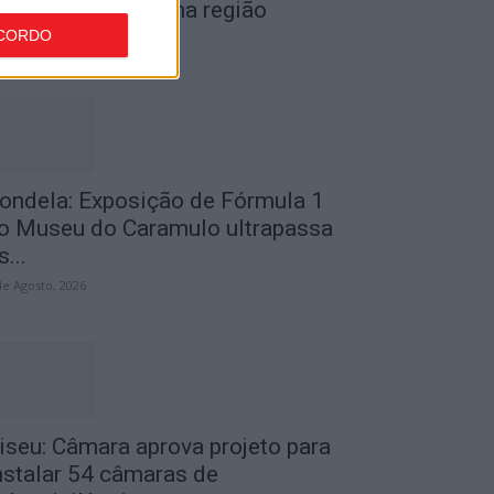
or furto de cobre na região
CORDO
de Agosto, 2026
ondela: Exposição de Fórmula 1
o Museu do Caramulo ultrapassa
s...
de Agosto, 2026
iseu: Câmara aprova projeto para
nstalar 54 câmaras de