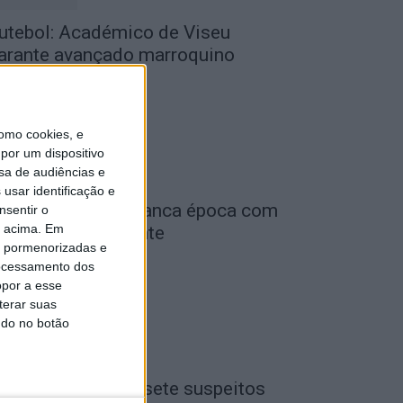
utebol: Académico de Viseu
arante avançado marroquino
de Agosto, 2026
omo cookies, e
por um dispositivo
sa de audiências e
usar identificação e
iga 2: Tondela arranca época com
nsentir o
o acima. Em
eceção ao Amarante
is pormenorizadas e
de Agosto, 2026
ocessamento dos
opor a esse
terar suas
ndo no botão
iseu: GNR detém sete suspeitos