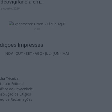
ideovigilância em...
de Agosto, 2026
PUB
dições Impressas
NOV
·
OUT
·
SET
·
AGO
·
JUL
·
JUN
·
MAI
cha Técnica
tatuto Editorial
lítica de Privacidade
solução de Litígios
ivro de Reclamações