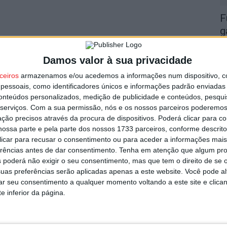
F
g
7 
Damos valor à sua privacidade
ceiros
armazenamos e/ou acedemos a informações num dispositivo, c
essoais, como identificadores únicos e informações padrão enviadas 
conteúdos personalizados, medição de publicidade e conteúdos, pesqui
serviços.
Com a sua permissão, nós e os nossos parceiros poderemos 
L
ção precisos através da procura de dispositivos. Poderá clicar para co
ossa parte e pela parte dos nossos 1733 parceiros, conforme descrit
r
 clicar para recusar o consentimento ou para aceder a informações ma
7 
erências antes de dar consentimento.
Tenha em atenção que algum pr
 poderá não exigir o seu consentimento, mas que tem o direito de se 
uas preferências serão aplicadas apenas a este website. Você pode al
rar seu consentimento a qualquer momento voltando a este site e clica
e inferior da página.
V