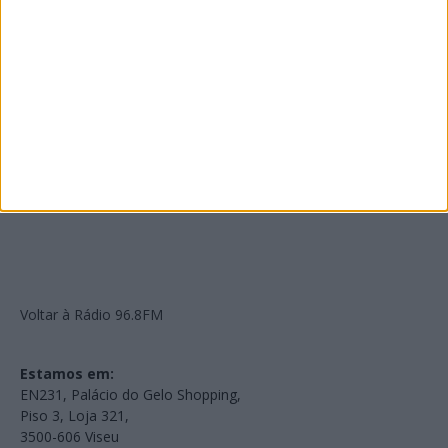
PUB
Edições Impressas
NOV
·
OUT
·
SET
·
AGO
·
JUL
·
JUN
·
MAI
Voltar à Rádio 96.8FM
Estamos em:
EN231, Palácio do Gelo Shopping,
Piso 3, Loja 321,
3500-606 Viseu