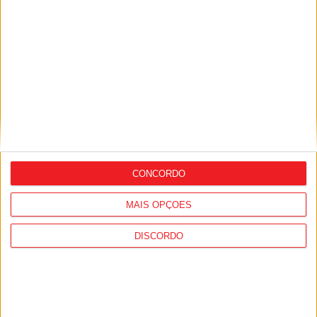
PUB
Siga-nos nas redes sociais!
CONCORDO
Facebook
Instagram
YouTube
MAIS OPÇÕES
DISCORDO
DESTAQUES