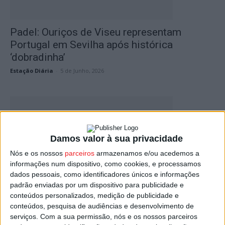
Padel: Ouriços de Viseu representam
Portugal em Sevilha após histórica
‘dobradinha’
Estação Diária
-
5 de Junho, 2026
Damos valor à sua privacidade
Nós e os nossos
parceiros
armazenamos e/ou acedemos a
informações num dispositivo, como cookies, e processamos
dados pessoais, como identificadores únicos e informações
padrão enviadas por um dispositivo para publicidade e
Município de Sátão inaugurou o Campo de
conteúdos personalizados, medição de publicidade e
Padel e a estátua...
conteúdos, pesquisa de audiências e desenvolvimento de
Estação Diária
-
29 de Junho, 2025
serviços.
Com a sua permissão, nós e os nossos parceiros