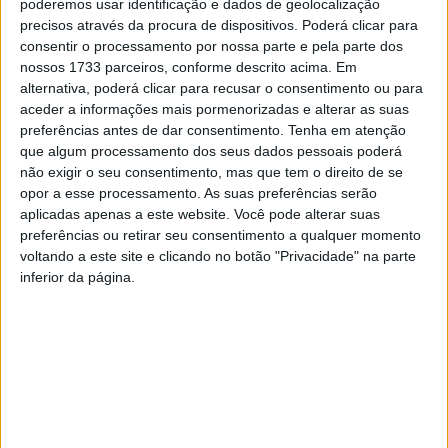
poderemos usar identificação e dados de geolocalização
precisos através da procura de dispositivos. Poderá clicar para
consentir o processamento por nossa parte e pela parte dos
nossos 1733 parceiros, conforme descrito acima. Em
alternativa, poderá clicar para recusar o consentimento ou para
aceder a informações mais pormenorizadas e alterar as suas
preferências antes de dar consentimento.
Tenha em atenção
que algum processamento dos seus dados pessoais poderá
não exigir o seu consentimento, mas que tem o direito de se
opor a esse processamento. As suas preferências serão
Padel: 600 atletas vão jogar o Master Padel
aplicadas apenas a este website. Você pode alterar suas
preferências ou retirar seu consentimento a qualquer momento
Dão Lafões
voltando a este site e clicando no botão "Privacidade" na parte
Estação Diária
-
19 de Maio, 2025
inferior da página.