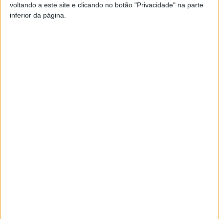
voltando a este site e clicando no botão "Privacidade" na parte
inferior da página.
DESTAQUES
Liga 2: Tondela já tem data para receção à
Académica e deslocação...
9 de Agosto, 2026
Futebol: 2.ª Divisão Distrital de Viseu já tem
séries e calendário
9 de Agosto, 2026