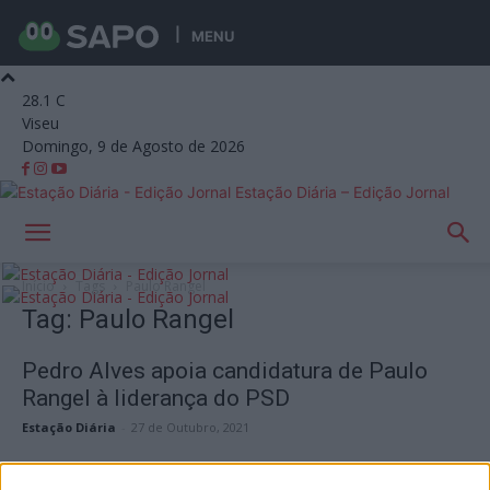
MENU
28.1
C
Viseu
Domingo, 9 de Agosto de 2026
Estação Diária – Edição Jornal
Início
Tags
Paulo Rangel
Tag: Paulo Rangel
Pedro Alves apoia candidatura de Paulo
Rangel à liderança do PSD
Estação Diária
-
27 de Outubro, 2021