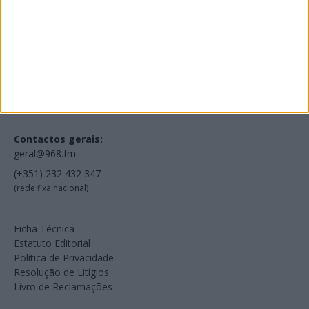
Voltar à Rádio 96.8FM
Estamos em:
EN231, Palácio do Gelo Shopping,
Piso 3, Loja 321,
3500-606 Viseu
Contactos gerais:
geral@968.fm
(+351) 232 432 347
(rede fixa nacional)
Ficha Técnica
Estatuto Editorial
Política de Privacidade
Resolução de Litígios
Livro de Reclamações