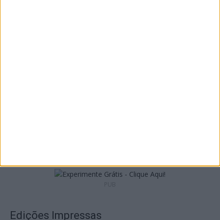
Viseu: CIM Dão Lafões investiu 350 mil
euros em projetos educativos...
6 de Agosto, 2026
Viseu: APCVD vai instalar nova sede no
Centro Histórico após investimento...
6 de Agosto, 2026
PUB
Edições Impressas