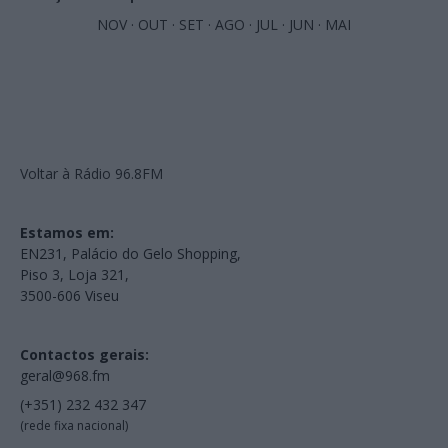
NOV
·
OUT
·
SET
·
AGO
·
JUL
·
JUN
·
MAI
Voltar à Rádio 96.8FM
Estamos em:
EN231, Palácio do Gelo Shopping,
Piso 3, Loja 321,
3500-606 Viseu
Contactos gerais:
geral@968.fm
(+351) 232 432 347
(rede fixa nacional)