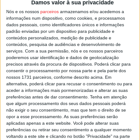
Damos valor à sua privacidade
Nós e os nossos
parceiros
armazenamos e/ou acedemos a
informações num dispositivo, como cookies, e processamos
dados pessoais, como identificadores únicos e informações
padrão enviadas por um dispositivo para publicidade e
conteúdos personalizados, medição de publicidade e
conteúdos, pesquisa de audiências e desenvolvimento de
serviços.
Com a sua permissão, nós e os nossos parceiros
poderemos usar identificação e dados de geolocalização
Futsal: Empate e derrota para as duas
precisos através da procura de dispositivos. Poderá clicar para
equipas de Viseu na...
consentir o processamento por nossa parte e pela parte dos
Estação Diária
-
25 de Dezembro, 2025
nossos 1731 parceiros, conforme descrito acima. Em
alternativa, poderá clicar para recusar o consentimento ou para
aceder a informações mais pormenorizadas e alterar as suas
preferências antes de dar consentimento.
Tenha em atenção
que algum processamento dos seus dados pessoais poderá
não exigir o seu consentimento, mas que tem o direito de se
opor a esse processamento. As suas preferências serão
aplicadas apenas a este website. Você pode alterar suas
preferências ou retirar seu consentimento a qualquer momento
voltando a este site e clicando no botão "Privacidade" na parte