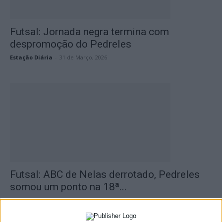
Futsal: Jornada negra termina com
despromoção do Pedreles
Estação Diária
-
31 de Março, 2026
Futsal: ABC de Nelas derrotado, Pedreles
somou um ponto na 18ª...
Estação Diária
-
10 de Março, 2026