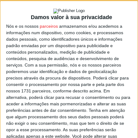
Damos valor à sua privacidade
Viseu: Câmara reduz rega de espaços
Nós e os nossos
parceiros
armazenamos e/ou acedemos a
verdes para poupar água
informações num dispositivo, como cookies, e processamos
Estação Diária
-
19 de Julho, 2023
dados pessoais, como identificadores únicos e informações
padrão enviadas por um dispositivo para publicidade e
conteúdos personalizados, medição de publicidade e
conteúdos, pesquisa de audiências e desenvolvimento de
serviços.
Com a sua permissão, nós e os nossos parceiros
poderemos usar identificação e dados de geolocalização
precisos através da procura de dispositivos. Poderá clicar para
consentir o processamento por nossa parte e pela parte dos
nossos 1731 parceiros, conforme descrito acima. Em
alternativa, poderá clicar para recusar o consentimento ou para
aceder a informações mais pormenorizadas e alterar as suas
preferências antes de dar consentimento.
Tenha em atenção
que algum processamento dos seus dados pessoais poderá
não exigir o seu consentimento, mas que tem o direito de se
opor a esse processamento. As suas preferências serão
aplicadas apenas a este website. Você pode alterar suas