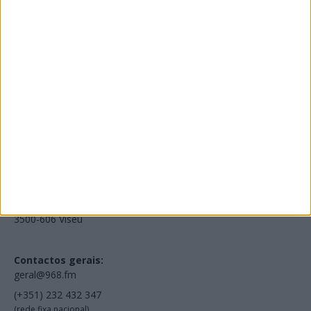
Edições Impressas
NOV
·
OUT
·
SET
·
AGO
·
JUL
·
JUN
·
MAI
Voltar à Rádio 96.8FM
Estamos em:
EN231, Palácio do Gelo Shopping,
Piso 3, Loja 321,
3500-606 Viseu
Contactos gerais:
geral@968.fm
(+351) 232 432 347
(rede fixa nacional)