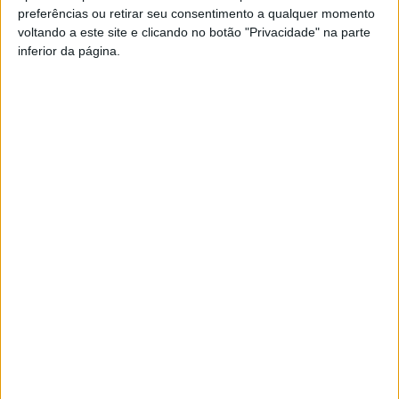
preferências ou retirar seu consentimento a qualquer momento
PUB
voltando a este site e clicando no botão "Privacidade" na parte
inferior da página.
Siga-nos nas redes sociais!
Facebook
Instagram
YouTube
DESTAQUES
Viseu: APCVD vai instalar nova sede no
Centro Histórico após investimento...
6 de Agosto, 2026