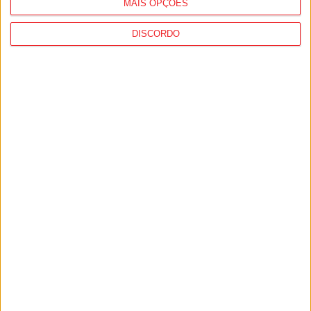
MAIS OPÇÕES
DISCORDO
Penalva do Castelo: Festa do Vinho Dão
regressa a 23 de...
6 de Agosto, 2026
Viseu: Concurso nacional de argumentos
para curtas abre candidaturas com prémio...
6 de Agosto, 2026
PUB