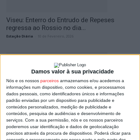
Viseu: Enterro do Entrudo de Repeses
regressa ao Rossio no dia...
Estação Diária
-
10 de Fevereiro, 2026
Damos valor à sua privacidade
Nós e os nossos
parceiros
armazenamos e/ou acedemos a
informações num dispositivo, como cookies, e processamos
dados pessoais, como identificadores únicos e informações
padrão enviadas por um dispositivo para publicidade e
conteúdos personalizados, medição de publicidade e
Viseu: Câmara aprova plano urbanístico
conteúdos, pesquisa de audiências e desenvolvimento de
para o centro de Repeses
serviços.
Com a sua permissão, nós e os nossos parceiros
Estação Diária
-
10 de Janeiro, 2026
poderemos usar identificação e dados de geolocalização
precisos através da procura de dispositivos. Poderá clicar para
consentir o processamento por nossa parte e pela parte dos