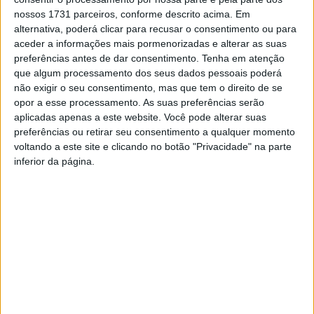
nossos 1731 parceiros, conforme descrito acima. Em
alternativa, poderá clicar para recusar o consentimento ou para
aceder a informações mais pormenorizadas e alterar as suas
preferências antes de dar consentimento.
Tenha em atenção
que algum processamento dos seus dados pessoais poderá
não exigir o seu consentimento, mas que tem o direito de se
opor a esse processamento. As suas preferências serão
aplicadas apenas a este website. Você pode alterar suas
preferências ou retirar seu consentimento a qualquer momento
Viseu: ‘Enterro do Entrudo’ de Repeses vai
voltando a este site e clicando no botão "Privacidade" na parte
voltar ao Rossio
inferior da página.
Estação Diária
-
25 de Fevereiro, 2025