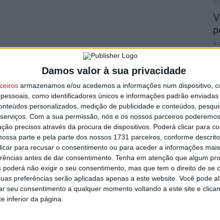
V
p
6 
Damos valor à sua privacidade
ceiros
armazenamos e/ou acedemos a informações num dispositivo, c
essoais, como identificadores únicos e informações padrão enviadas 
conteúdos personalizados, medição de publicidade e conteúdos, pesqui
T
serviços.
Com a sua permissão, nós e os nossos parceiros poderemos 
n
ção precisos através da procura de dispositivos. Poderá clicar para co
ossa parte e pela parte dos nossos 1731 parceiros, conforme descrit
o
 clicar para recusar o consentimento ou para aceder a informações ma
6 
erências antes de dar consentimento.
Tenha em atenção que algum pr
 poderá não exigir o seu consentimento, mas que tem o direito de se 
uas preferências serão aplicadas apenas a este website. Você pode al
rar seu consentimento a qualquer momento voltando a este site e clica
e inferior da página.