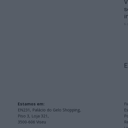
V
s
i
6 
E
Estamos em:
Fi
EN231, Palácio do Gelo Shopping,
Es
Piso 3, Loja 321,
Po
3500-606 Viseu
Re
L