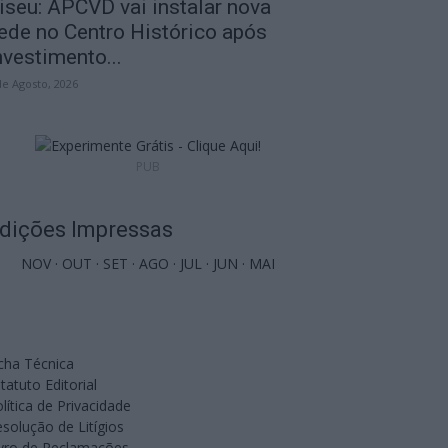
iseu: APCVD vai instalar nova
ede no Centro Histórico após
nvestimento...
de Agosto, 2026
PUB
dições Impressas
NOV
·
OUT
·
SET
·
AGO
·
JUL
·
JUN
·
MAI
cha Técnica
tatuto Editorial
lítica de Privacidade
solução de Litígios
ivro de Reclamações