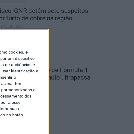
iseu: GNR detém sete suspeitos
or furto de cobre na região
de Agosto, 2026
omo cookies, e
por um dispositivo
sa de audiências e
ondela: Exposição de Fórmula 1
usar identificação e
o Museu do Caramulo ultrapassa
nsentir o
o acima. Em
s...
is pormenorizadas e
de Agosto, 2026
ocessamento dos
opor a esse
terar suas
ndo no botão