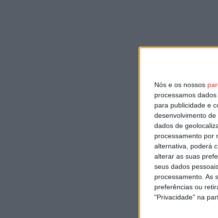
Nós e os nossos
par
processamos dados p
para publicidade e 
desenvolvimento de 
dados de geolocaliza
processamento por n
alternativa, poderá
alterar as suas pref
seus dados pessoais
processamento. As s
preferências ou reti
"Privacidade" na part