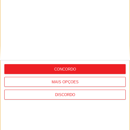
Estação Diária
-
7 de Dezembro, 2021
Viseu 2001 ‘isento’, CB Mortágua e Viseu e
Benfica jogam fora...
Estação Diária
-
20 de Novembro, 2021
1
2
CONCORDO
MAIS OPÇÕES
DISCORDO