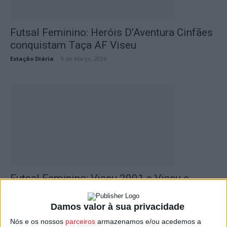
Futsal Feminino: Heróis D’Aventura Cinfães
conquistam Taça AF Viseu
Estação Diária
-
9 de Março, 2026
Futsal Feminino: Viseu 2001 e Viseu e
Benfica já têm adversárias...
Estação Diária
-
4 de Outubro, 2024
Damos valor à sua privacidade
Nós e os nossos
parceiros
armazenamos e/ou acedemos a