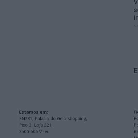
V
s
i
6 
E
Estamos em:
Fi
EN231, Palácio do Gelo Shopping,
Es
Piso 3, Loja 321,
Po
3500-606 Viseu
Re
L