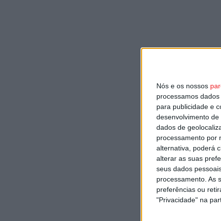
Nós e os nossos
par
processamos dados p
para publicidade e 
desenvolvimento de 
dados de geolocaliza
processamento por n
alternativa, poderá
alterar as suas pref
seus dados pessoais
processamento. As s
preferências ou reti
"Privacidade" na part