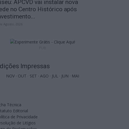
iseu: APCVD vai instalar nova
ede no Centro Histórico após
nvestimento...
de Agosto, 2026
PUB
dições Impressas
NOV
·
OUT
·
SET
·
AGO
·
JUL
·
JUN
·
MAI
cha Técnica
tatuto Editorial
lítica de Privacidade
solução de Litígios
ivro de Reclamações