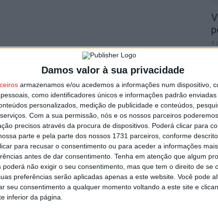
V
p
6 
Damos valor à sua privacidade
ceiros
armazenamos e/ou acedemos a informações num dispositivo, c
essoais, como identificadores únicos e informações padrão enviadas 
conteúdos personalizados, medição de publicidade e conteúdos, pesqui
T
serviços.
Com a sua permissão, nós e os nossos parceiros poderemos 
n
ção precisos através da procura de dispositivos. Poderá clicar para co
ossa parte e pela parte dos nossos 1731 parceiros, conforme descrit
o
 clicar para recusar o consentimento ou para aceder a informações ma
6 
erências antes de dar consentimento.
Tenha em atenção que algum pr
 poderá não exigir o seu consentimento, mas que tem o direito de se 
uas preferências serão aplicadas apenas a este website. Você pode al
rar seu consentimento a qualquer momento voltando a este site e clica
e inferior da página.