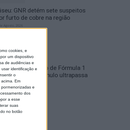
iseu: GNR detém sete suspeitos
or furto de cobre na região
de Agosto, 2026
omo cookies, e
por um dispositivo
sa de audiências e
ondela: Exposição de Fórmula 1
usar identificação e
o Museu do Caramulo ultrapassa
nsentir o
o acima. Em
s...
is pormenorizadas e
de Agosto, 2026
ocessamento dos
opor a esse
terar suas
ndo no botão