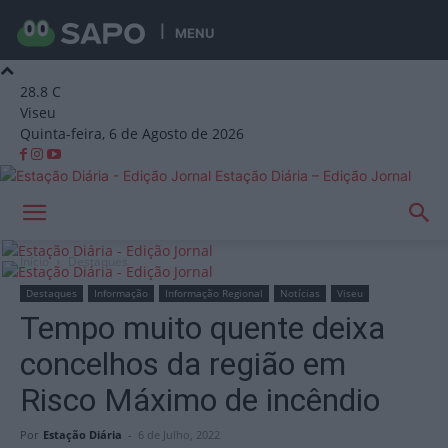
MENU
28.8
C
Viseu
Quinta-feira, 6 de Agosto de 2026
Estação Diária – Edição Jornal
Início
Destaques
Destaques
Informação
Informação Regional
Notícias
Viseu
Tempo muito quente deixa
concelhos da região em
Risco Máximo de incêndio
Por
Estação Diária
-
6 de Julho, 2022