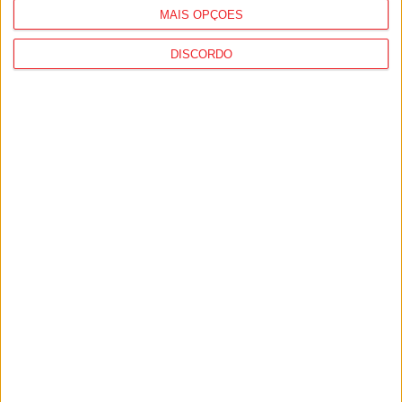
MAIS OPÇÕES
DISCORDO
Viseu: GNR deteve 13 pessoas e registou
364 infrações rodoviárias numa semana