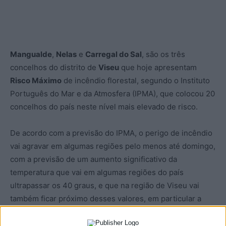
Mangualde
,
Nelas
e
Carregal do Sal
, são os três
concelhos do distrito de
Viseu
que hoje apresentam
Risco Máximo
de incêndio florestal, segundo o Instituto
Português do Mar e da Atmosfera (IPMA), que colocou 20
concelhos do país neste nível mais elevado de risco.
De acordo com a previsão do IPMA, o perigo de incêndio
vai agravar em algumas regiões pelo menos até domingo,
com a previsão de um aumento significativo da
temperatura que vai em algumas regiões do país
ultrapassar os 40 graus, e que na região de Viseu vai
também ficar próximo desses valores, em particular a
partir do fim-de-semana.