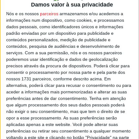
Damos valor à sua privacidade
O perigo de incêndio, determinado pelo IPMA, tem cinco
Nós e os nossos
parceiros
armazenamos e/ou acedemos a
níveis, que vão de reduzido a máximo.
informações num dispositivo, como cookies, e processamos
dados pessoais, como identificadores únicos e informações
Os cálculos são obtidos a partir da temperatura do ar,
padrão enviadas por um dispositivo para publicidade e
humidade relativa, velocidade do vento e quantidade de
conteúdos personalizados, medição de publicidade e
conteúdos, pesquisa de audiências e desenvolvimento de
precipitação nas últimas 24 horas.
serviços.
Com a sua permissão, nós e os nossos parceiros
poderemos usar identificação e dados de geolocalização
Esta e outras notícias para ouvir na Estação Diária – 96.8
precisos através da procura de dispositivos. Poderá clicar para
FM ou em
www.968.fm
.
consentir o processamento por nossa parte e pela parte dos
nossos 1731 parceiros, conforme descrito acima. Em
alternativa, poderá clicar para recusar o consentimento ou para
Pub
aceder a informações mais pormenorizadas e alterar as suas
preferências antes de dar consentimento.
Tenha em atenção
que algum processamento dos seus dados pessoais poderá
não exigir o seu consentimento, mas que tem o direito de se
TAGS
Carregal do Sal
Mangualde
Nelas
Risco de Incêndio
opor a esse processamento. As suas preferências serão
Viseu
aplicadas apenas a este website. Você pode alterar suas
preferências ou retirar seu consentimento a qualquer momento
voltando a este site e clicando no botão "Privacidade" na parte