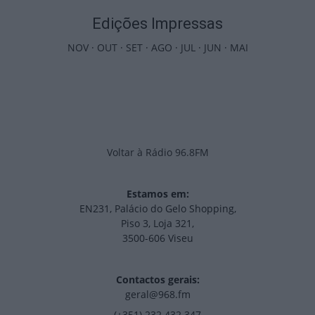
Edições Impressas
NOV
·
OUT
·
SET
·
AGO
·
JUL
·
JUN
·
MAI
Voltar à Rádio 96.8FM
Estamos em:
EN231, Palácio do Gelo Shopping,
Piso 3, Loja 321,
3500-606 Viseu
Contactos gerais:
geral@968.fm
(+351) 232 432 347