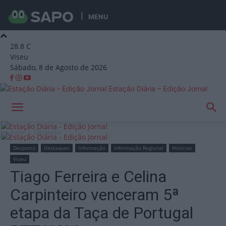
MENU
28.8
C
Viseu
Sábado, 8 de Agosto de 2026
Estação Diária – Edição Jornal
Início
Desporto
Desporto
Destaques
Informação
Informação Regional
Notícias
Viseu
Tiago Ferreira e Celina
Carpinteiro venceram 5ª
etapa da Taça de Portugal