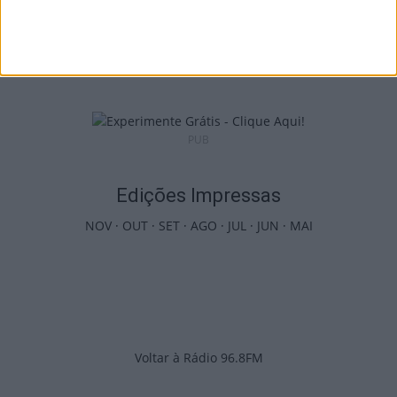
Incêndios: Viseu é o segundo distrito do
país com mais área...
7 de Agosto, 2026
PUB
Edições Impressas
NOV
·
OUT
·
SET
·
AGO
·
JUL
·
JUN
·
MAI
Voltar à Rádio 96.8FM