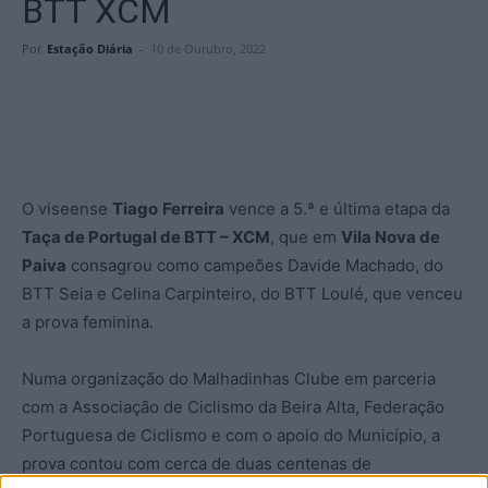
BTT XCM
Por
Estação Diária
-
10 de Outubro, 2022
O viseense
Tiago
Ferreira
vence a 5.ª e última etapa da
Taça de Portugal de BTT – XCM
, que em
Vila Nova de
Paiva
consagrou como campeões Davide Machado, do
BTT Seia e Celina Carpinteiro, do BTT Loulé, que venceu
a prova feminina.
Numa organização do Malhadinhas Clube em parceria
com a Associação de Ciclismo da Beira Alta, Federação
Portuguesa de Ciclismo e com o apoio do Município, a
prova contou com cerca de duas centenas de