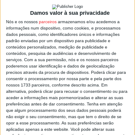
participantes, num programa que incluía a prova de
Maratona Longa, com 92 km, Maratona Curta, com 72 e a
Damos valor à sua privacidade
Meia Maratona, numa distância de 45 km.
Nós e os nossos
parceiros
armazenamos e/ou acedemos a
informações num dispositivo, como cookies, e processamos
Tiago Ferreira, campeão nacional e ex-campeão mundial
dados pessoais, como identificadores únicos e informações
e europeu, venceu entre a Elite que competiu na
padrão enviadas por um dispositivo para publicidade e
conteúdos personalizados, medição de publicidade e
Maratona Longa, com um tempo de 3h52m47s, com uma
conteúdos, pesquisa de audiências e desenvolvimento de
vantagem de 1m53s para o segundo classificado, Carlos
serviços.
Com a sua permissão, nós e os nossos parceiros
Cruz, e com o novo vencedor da Taça de Portugal,
poderemos usar identificação e dados de geolocalização
Davide Machado, a fechar o pódio, a 3m17s de Tiago
precisos através da procura de dispositivos. Poderá clicar para
consentir o processamento por nossa parte e pela parte dos
Ferreira.
nossos 1733 parceiros, conforme descrito acima. Em
alternativa, poderá clicar para recusar o consentimento ou para
Em femininos, a nova campeã, Celina Carpinteiro, chegou
aceder a informações mais pormenorizadas e alterar as suas
a Vila Nova de Paiva na frente de toda a concorrência
preferências antes de dar consentimento.
Tenha em atenção
que algum processamento dos seus dados pessoais poderá
percorrendo os 72 km do percurso em 4h11m11s, na
não exigir o seu consentimento, mas que tem o direito de se
frente de Flávia Lopes, do Vasconha BTT, que gastou
opor a esse processamento. As suas preferências serão
mais 2m15s que a vencedora, enquanto Ana Tomás (BTT
aplicadas apenas a este website. Você pode alterar suas
Seia) foi terceira, a 8m09s de Celina Carpinteiro.