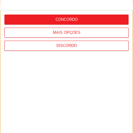
Vila Nova de Paiva: GNR inaugura novo
Posto Territorial
CONCORDO
MAIS OPÇÕES
DISCORDO
BTT: Mata do Fontelo recebe prova de
resistência de mountain bike