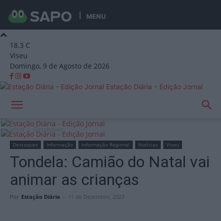
MENU
18.3
C
Viseu
Domingo, 9 de Agosto de 2026
Estação Diária – Edição Jornal
Início
Destaques
Destaques
Informação
Informação Regional
Notícias
Viseu
Tondela: Camião do Natal vai
animar as crianças
Por
Estação Diária
-
11 de Dezembro, 2023