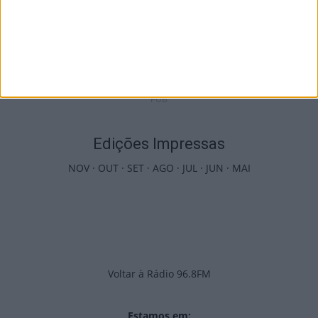
Incêndios: Viseu é o segundo distrito do
país com mais área...
7 de Agosto, 2026
PUB
Edições Impressas
NOV
·
OUT
·
SET
·
AGO
·
JUL
·
JUN
·
MAI
Voltar à Rádio 96.8FM
Estamos em: