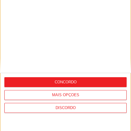
receção ao Amarante
Tondela: Exposição de Fórmula 1 no
Museu do Caramulo ultrapassa os 15 mil
CONCORDO
visitantes
MAIS OPÇÕES
DISCORDO