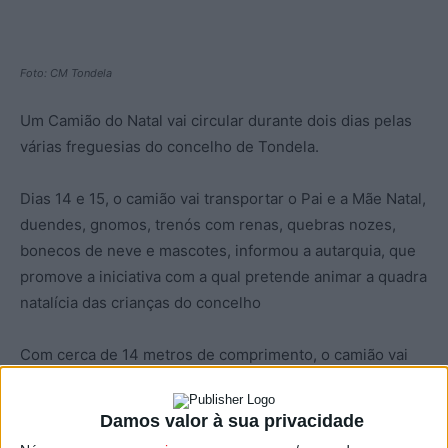
Foto: CM Tondela
Um Camião do Natal vai circular durante dois dias pelas
várias freguesias do concelho de Tondela.
Dias 14 e 15, o camião vai transportar o Pai e a Mãe Natal,
duendes, gnomos, trenós com renas, quebras nozes,
bonecos de neve e mascotes, informou a autarquia, que
promove a iniciativa com a qual pretende animar a quadra
natalícia das crianças do concelho
Com cerca de 14 metros de comprimento, o camião vai
passar por escolas do primeiro ciclo, jardins de infância e
outros locais estratégicos do concelho.
Damos valor à sua privacidade