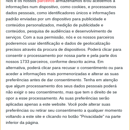
Nós e os nossos
parceiros
armazenamos e/ou acedemos a
Esta e outras notícias para ouvir na Estação Diária – 96.8
informações num dispositivo, como cookies, e processamos
FM ou em
www.968.fm
.
dados pessoais, como identificadores únicos e informações
padrão enviadas por um dispositivo para publicidade e
conteúdos personalizados, medição de publicidade e
Pub
conteúdos, pesquisa de audiências e desenvolvimento de
serviços.
Com a sua permissão, nós e os nossos parceiros
poderemos usar identificação e dados de geolocalização
precisos através da procura de dispositivos. Poderá clicar para
TAGS
Camião Natal
Natal 2023
Tondela
consentir o processamento por nossa parte e pela parte dos
nossos 1733 parceiros, conforme descrito acima. Em
alternativa, poderá clicar para recusar o consentimento ou para
aceder a informações mais pormenorizadas e alterar as suas
preferências antes de dar consentimento.
Tenha em atenção
que algum processamento dos seus dados pessoais poderá
não exigir o seu consentimento, mas que tem o direito de se
opor a esse processamento. As suas preferências serão
Artigo anterior
Próximo artigo
aplicadas apenas a este website. Você pode alterar suas
preferências ou retirar seu consentimento a qualquer momento
Grupo Visabeira inaugurou
Santa Comba Dão: Município
voltando a este site e clicando no botão "Privacidade" na parte
Hotel 5 estrelas em Lisboa
aprovou orçamento para 2024
inferior da página.
superior a 20 ME