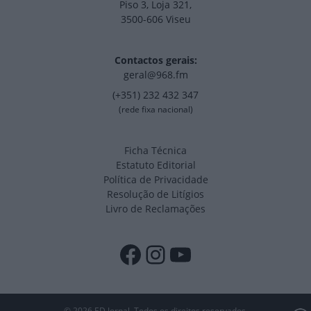
Piso 3, Loja 321,
3500-606 Viseu
Contactos gerais:
geral@968.fm
(+351) 232 432 347
(rede fixa nacional)
Ficha Técnica
Estatuto Editorial
Política de Privacidade
Resolução de Litígios
Livro de Reclamações
Facebook
Instagram
YouTube
© 2026 ED Jornal. Todos os direitos reservados.