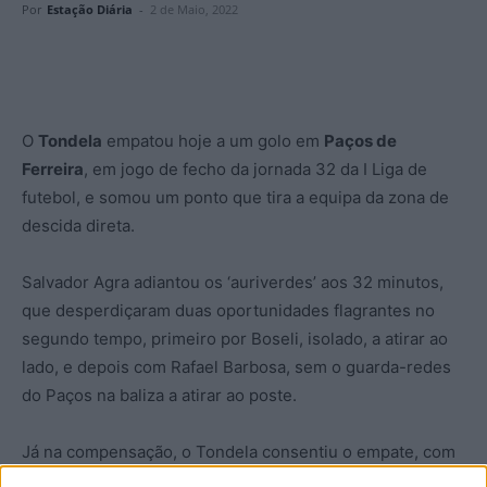
Por
Estação Diária
-
2 de Maio, 2022
O
Tondela
empatou hoje a um golo em
Paços de
Ferreira
, em jogo de fecho da jornada 32 da I Liga de
futebol, e somou um ponto que tira a equipa da zona de
descida direta.
Salvador Agra adiantou os ‘auriverdes’ aos 32 minutos,
que desperdiçaram duas oportunidades flagrantes no
segundo tempo, primeiro por Boseli, isolado, a atirar ao
lado, e depois com Rafael Barbosa, sem o guarda-redes
do Paços na baliza a atirar ao poste.
Já na compensação, o Tondela consentiu o empate, com
Lucas Silva a marcar aos 90+2.