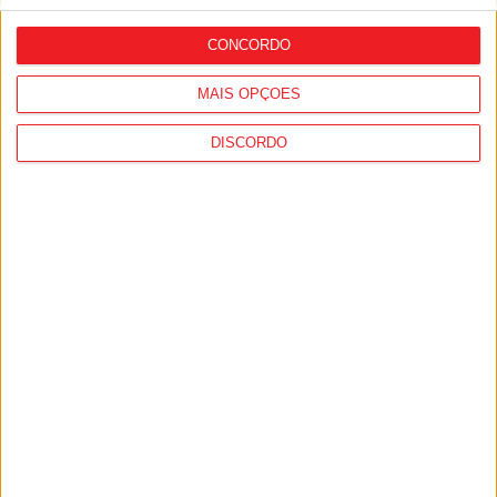
avançado marroquino
CONCORDO
MAIS OPÇÕES
DISCORDO
Liga 2: Tondela arranca época com
receção ao Amarante