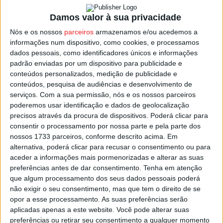
Damos valor à sua privacidade
Os beirões somam agora 27 pontos, mais um que o
Nós e os nossos
parceiros
armazenamos e/ou acedemos a
Moreirense e mais dois que a Belenenses SAD, menos
informações num dispositivo, como cookies, e processamos
três pontos que o Arouca e menos cinco que o Vizela.
dados pessoais, como identificadores únicos e informações
São estas as equipas que, matematicamente, ainda não
padrão enviadas por um dispositivo para publicidade e
estão a salvo da descida.
conteúdos personalizados, medição de publicidade e
conteúdos, pesquisa de audiências e desenvolvimento de
serviços.
Com a sua permissão, nós e os nossos parceiros
Tondela que agora tem dois jogos pela frente para tentar
poderemos usar identificação e dados de geolocalização
evitar a despromoção, ou, no mínimo, manter a atual
precisos através da procura de dispositivos. Poderá clicar para
posição que dá direito a jogar o ‘play-off’ pela
consentir o processamento por nossa parte e pela parte dos
nossos 1733 parceiros, conforme descrito acima. Em
manutenção.
alternativa, poderá clicar para recusar o consentimento ou para
aceder a informações mais pormenorizadas e alterar as suas
Nas duas derradeiras jornadas, o Tondela joga em
preferências antes de dar consentimento.
Tenha em atenção
Barcelos, frente ao Gil Vicente e recebe no último jogo o
que algum processamento dos seus dados pessoais poderá
não exigir o seu consentimento, mas que tem o direito de se
Boavista.
opor a esse processamento. As suas preferências serão
aplicadas apenas a este website. Você pode alterar suas
Esta e outras notícias para ouvir na Estação Diária – 96.8
preferências ou retirar seu consentimento a qualquer momento