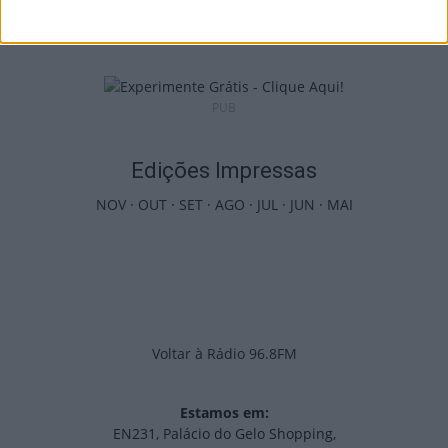
7 de Agosto, 2026
PUB
Edições Impressas
NOV
·
OUT
·
SET
·
AGO
·
JUL
·
JUN
·
MAI
Voltar à Rádio 96.8FM
Estamos em:
EN231, Palácio do Gelo Shopping,