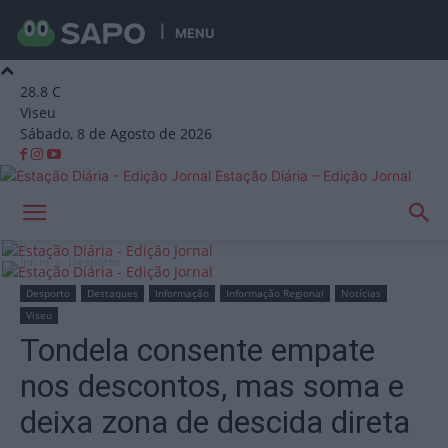
MENU
28.8
C
Viseu
Sábado, 8 de Agosto de 2026
Estação Diária – Edição Jornal
Início
Desporto
Desporto
Destaques
Informação
Informação Regional
Notícias
Viseu
Tondela consente empate
nos descontos, mas soma e
deixa zona de descida direta