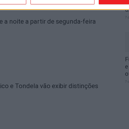
I
d
7 
e a noite a partir de segunda-feira
F
e
o
7 
o e Tondela vão exibir distinções