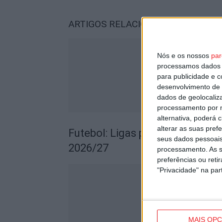
ARTIGOS RELACIONADOS
Mais do a
Nós e os nossos
par
processamos dados p
para publicidade e 
desenvolvimento de 
dados de geolocaliza
processamento por n
alternativa, poderá
alterar as suas pref
Futebol: Ligas profissionais c
seus dados pessoais
2026/27
processamento. As s
preferências ou reti
"Privacidade" na part
MAIS OP