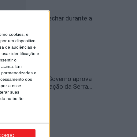
iseu: IP3 volta a fechar durante a
oite a partir de...
omo cookies, e
de Agosto, 2026
por um dispositivo
sa de audiências e
usar identificação e
nsentir o
o acima. Em
is pormenorizadas e
ão Pedro do Sul: Governo aprova
ocessamento dos
entro de Interpretação da Serra...
opor a esse
terar suas
de Agosto, 2026
ndo no botão
CORDO