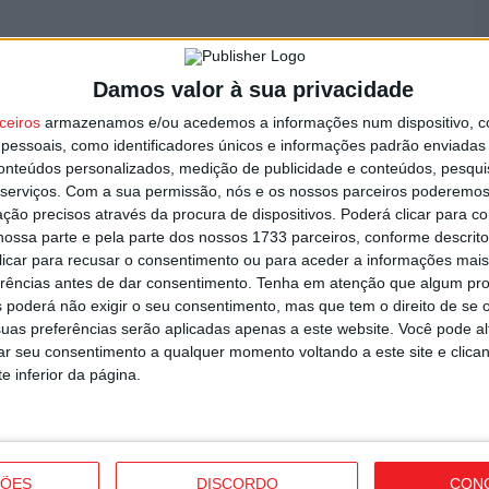
utor
V
Damos valor à sua privacidade
n
ceiros
armazenamos e/ou acedemos a informações num dispositivo, c
8 
essoais, como identificadores únicos e informações padrão enviadas 
conteúdos personalizados, medição de publicidade e conteúdos, pesqui
serviços.
Com a sua permissão, nós e os nossos parceiros poderemos 
ção precisos através da procura de dispositivos. Poderá clicar para co
ossa parte e pela parte dos nossos 1733 parceiros, conforme descrit
 clicar para recusar o consentimento ou para aceder a informações ma
S
erências antes de dar consentimento.
Tenha em atenção que algum pr
om novas regras para a temporada
C
 poderá não exigir o seu consentimento, mas que tem o direito de se 
uas preferências serão aplicadas apenas a este website. Você pode al
8 
rar seu consentimento a qualquer momento voltando a este site e clica
e inferior da página.
ÇÕES
DISCORDO
CON