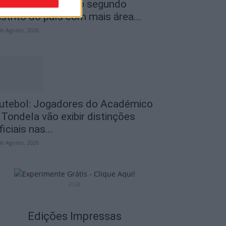
ncêndios: Viseu é o segundo
istrito do país com mais área...
de Agosto, 2026
utebol: Jogadores do Académico
 Tondela vão exibir distinções
ficiais nas...
de Agosto, 2026
PUB
Edições Impressas