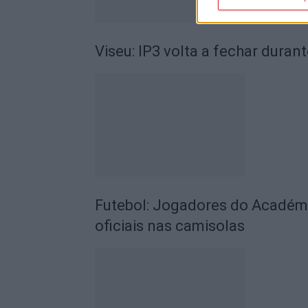
Viseu: IP3 volta a fechar durant
Futebol: Jogadores do Académic
oficiais nas camisolas