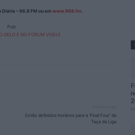
ão Diária – 96.8 FM ou em
www.968.fm
.
Pub
F
n
2
Próximo artigo
8 
Estão definidos horários para a ‘Final Four’ da
Taça da Liga