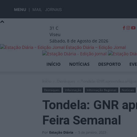
MENU
MAIL
JORNAIS
31
C
Viseu
Sábado, 8 de Agosto de 2026
Estação Diária – Edição Jornal
INÍCIO
NOTÍCIAS
DESPORTO
EV
Início
Destaques
Tondela: GNR apreendeu artigos 
Destaques
Informação
Informação Regional
Notícias
Tondela: GNR apr
Feira Semanal
Por
Estação Diária
-
5 de Janeiro, 2023