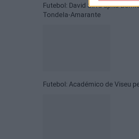
Futebol: David Silva apita Benf
Tondela-Amarante
Futebol: Académico de Viseu pe