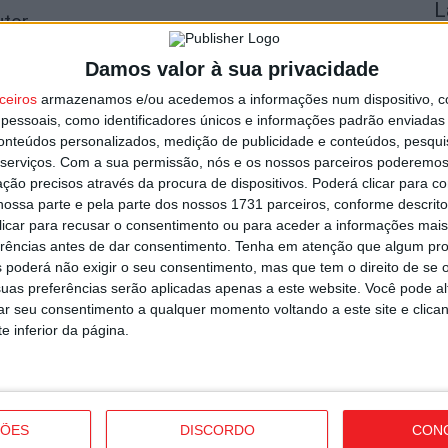
L
utor
a
6 
Damos valor à sua privacidade
ceiros
armazenamos e/ou acedemos a informações num dispositivo, c
essoais, como identificadores únicos e informações padrão enviadas 
conteúdos personalizados, medição de publicidade e conteúdos, pesqui
serviços.
Com a sua permissão, nós e os nossos parceiros poderemos 
ção precisos através da procura de dispositivos. Poderá clicar para co
ossa parte e pela parte dos nossos 1731 parceiros, conforme descrit
F
 clicar para recusar o consentimento ou para aceder a informações ma
o
icializou contratação de Andro Babić
erências antes de dar consentimento.
Tenha em atenção que algum pr
B
 poderá não exigir o seu consentimento, mas que tem o direito de se 
6 
uas preferências serão aplicadas apenas a este website. Você pode al
rar seu consentimento a qualquer momento voltando a este site e clica
e inferior da página.
P
ÇÕES
DISCORDO
CON