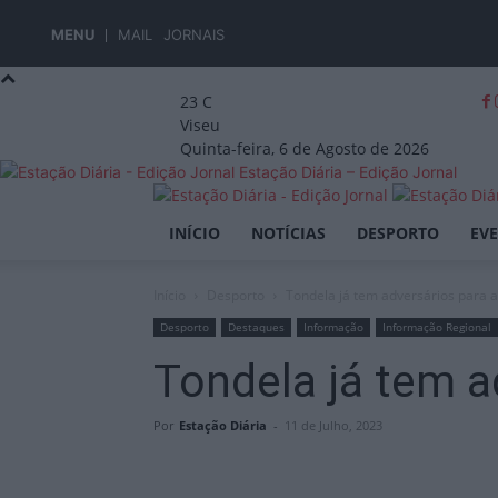
MENU
MAIL
JORNAIS
23
C
Viseu
Quinta-feira, 6 de Agosto de 2026
Estação Diária – Edição Jornal
INÍCIO
NOTÍCIAS
DESPORTO
EV
Início
Desporto
Tondela já tem adversários para 
Desporto
Destaques
Informação
Informação Regional
Tondela já tem a
Por
Estação Diária
-
11 de Julho, 2023