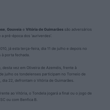
nse
,
Gouveia
e
Vitória de Guimarães
são adversários
a pré-época dos ‘auriverdes’.
10, já esta terça-feira, dia 11 de julho e depois no
 à porta fechada.
, desta vez em Oliveira de Azeméis, frente à
de julho os tondelenses participam no Torneio de
 dia 22, defrontam o Vitória de Guimarães.
nte ao Vitória, o Tondela jogará a final ou o jogo de
m SC ou com Benfica B.