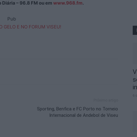
ão Diária – 96.8 FM ou em
www.968.fm
.
Pub
V
s
i
6 
Próximo artigo
Sporting, Benfica e FC Porto no Torneio
Internacional de Andebol de Viseu