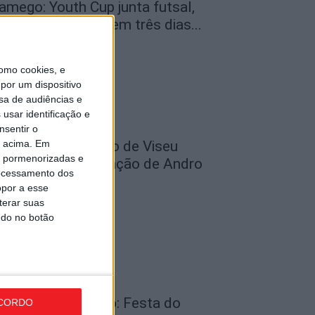
amego: Youth Cup junta futsal,
ndebol e voleibol em três dias...
de Agosto, 2026
omo cookies, e
por um dispositivo
sa de audiências e
usar identificação e
nsentir o
o acima. Em
utebol: Académico de Viseu
is pormenorizadas e
ficializou contratação de Andro
ocessamento dos
abić
opor a esse
de Agosto, 2026
terar suas
ndo no botão
enalva do Castelo: Festa do
CORDO