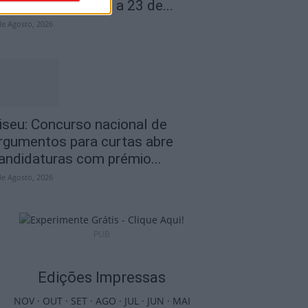
inho Dão regressa a 23 de...
de Agosto, 2026
iseu: Concurso nacional de
rgumentos para curtas abre
andidaturas com prémio...
de Agosto, 2026
PUB
Edições Impressas
NOV
·
OUT
·
SET
·
AGO
·
JUL
·
JUN
·
MAI