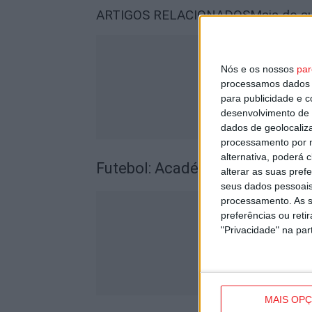
ARTIGOS RELACIONADOS
Mais do a
Nós e os nossos
par
processamos dados p
para publicidade e 
desenvolvimento de 
dados de geolocaliza
processamento por n
alternativa, poderá
Futebol: Académico de Viseu of
alterar as suas pref
seus dados pessoais
processamento. As s
preferências ou reti
"Privacidade" na part
MAIS OP