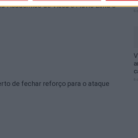
V
ica-Académico de Viseu e Flávio Lima o
6 
V
a
c
6 
rto de fechar reforço para o ataque