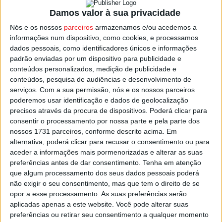
(1902),
De Dion-Bouton 24HP
(1905),
Unic Type A1
Damos valor à sua privacidade
(1909),
Delahaye 43 PS
(1913),
Rolls-Royce Silver Ghost
Nós e os nossos
parceiros
armazenamos e/ou acedemos a
(1911),
Mercedes-Benz 380K
(1934),
Citroën 15-Six D
informações num dispositivo, como cookies, e processamos
“Traction Avant”
(1951) e do
Porsche 911 2.0
(1966).
dados pessoais, como identificadores únicos e informações
padrão enviadas por um dispositivo para publicidade e
conteúdos personalizados, medição de publicidade e
A série ‘Automóveis com história’ será também
conteúdos, pesquisa de audiências e desenvolvimento de
transmitida na Internet, através do canal de YouTube do
serviços.
Com a sua permissão, nós e os nossos parceiros
Museu do Caramulo.
poderemos usar identificação e dados de geolocalização
precisos através da procura de dispositivos. Poderá clicar para
consentir o processamento por nossa parte e pela parte dos
Esta e outras notícias para ouvir na Estação Diária – 96.8
nossos 1731 parceiros, conforme descrito acima. Em
FM ou em
www.968.fm
.
alternativa, poderá clicar para recusar o consentimento ou para
aceder a informações mais pormenorizadas e alterar as suas
preferências antes de dar consentimento.
Tenha em atenção
Pub
que algum processamento dos seus dados pessoais poderá
não exigir o seu consentimento, mas que tem o direito de se
opor a esse processamento. As suas preferências serão
aplicadas apenas a este website. Você pode alterar suas
TAGS
Automóveis com História
Museu do Caramulo
Tondela
preferências ou retirar seu consentimento a qualquer momento
Viseu