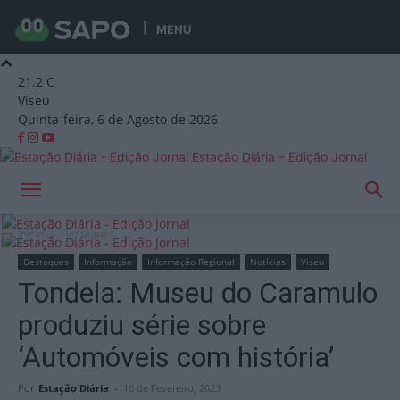
MENU
21.2
C
Viseu
Quinta-feira, 6 de Agosto de 2026
Estação Diária – Edição Jornal
Início
Destaques
Destaques
Informação
Informação Regional
Notícias
Viseu
Tondela: Museu do Caramulo
produziu série sobre
‘Automóveis com história’
Por
Estação Diária
-
16 de Fevereiro, 2023