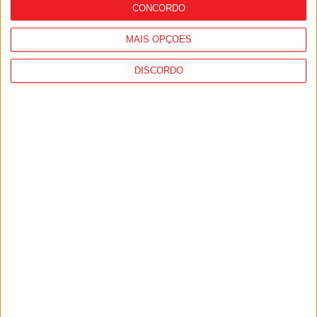
CONCORDO
MAIS OPÇÕES
DISCORDO
Viseu: Concurso nacional de argumentos
para curtas abre candidaturas com
prémio de mil euros