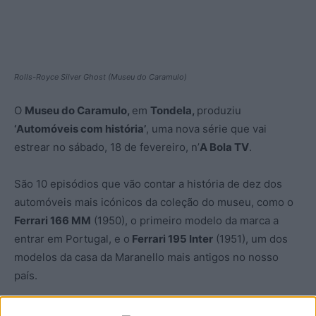
Rolls-Royce Silver Ghost (Museu do Caramulo)
O
Museu do Caramulo,
em
Tondela,
produziu
‘Automóveis com história’
, uma nova série que vai
estrear no sábado, 18 de fevereiro, n’
A Bola TV
.
São 10 episódios que vão contar a história de dez dos
automóveis mais icónicos da coleção do museu, como o
Ferrari 166 MM
(1950), o primeiro modelo da marca a
entrar em Portugal, e o
Ferrari 195 Inter
(1951), um dos
modelos da casa da Maranello mais antigos no nosso
país.
Será ainda contada a história dos modelos
Darracq 12HP