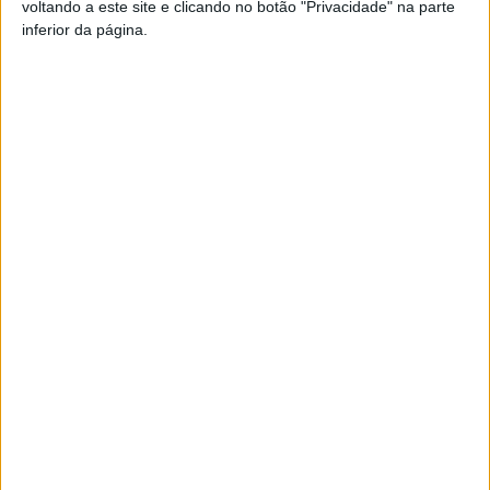
voltando a este site e clicando no botão "Privacidade" na parte
inferior da página.
Artigo anterior
Próximo artigo
Liga 2: Esta sexta há dérbi
Tondela: Eliminados no
no João Cardoso
concelho mais de 500
ninhos de vespa velutina
ARTIGOS RELACIONADOS
Mais do autor