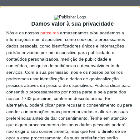
Ainda na música, destaque também à noite reservada
para a Orquestra de Cordas do Conservatório de Música
Damos valor à sua privacidade
e Artes do Dão, com Samuel Úria, em agenda para 20 de
Nós e os nossos
parceiros
armazenamos e/ou acedemos a
maio.
informações num dispositivo, como cookies, e processamos
dados pessoais, como identificadores únicos e informações
padrão enviadas por um dispositivo para publicidade e
Quanto ao Teatro, ‘O Botequim’, uma criação do Trigo
conteúdos personalizados, medição de publicidade e
Limpo Teatro ACERT em parceria com o grupo de teatro
conteúdos, pesquisa de audiências e desenvolvimento de
dos Açores Cães do Mar, peça que será representada
serviços.
Com a sua permissão, nós e os nossos parceiros
poderemos usar identificação e dados de geolocalização
pelos grupos de teatro amador destas duas companhias,
precisos através da procura de dispositivos. Poderá clicar para
o A Ver, de Tondela, e a Matilha, por parte da companhia
consentir o processamento por nossa parte e pela parte dos
açoriana que farão dois espetáculos dedicados à
nossos 1733 parceiros, conforme descrito acima. Em
escritora Natália Correia, a propósito do centenário do
alternativa, poderá clicar para recusar o consentimento ou para
aceder a informações mais pormenorizadas e alterar as suas
seu nascimento.
preferências antes de dar consentimento.
Tenha em atenção
que algum processamento dos seus dados pessoais poderá
Ainda no teatro, referência para ‘A História das Coisas’, do
não exigir o seu consentimento, mas que tem o direito de se
grupo viseense Mochos no Telhado, que apresenta um
opor a esse processamento. As suas preferências serão