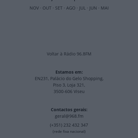
NOV
·
OUT
·
SET
·
AGO
·
JUL
·
JUN
·
MAI
Voltar à Rádio 96.8FM
Estamos em:
EN231, Palácio do Gelo Shopping,
Piso 3, Loja 321,
3500-606 Viseu
Contactos gerais:
geral@968.fm
(+351) 232 432 347
(rede fixa nacional)