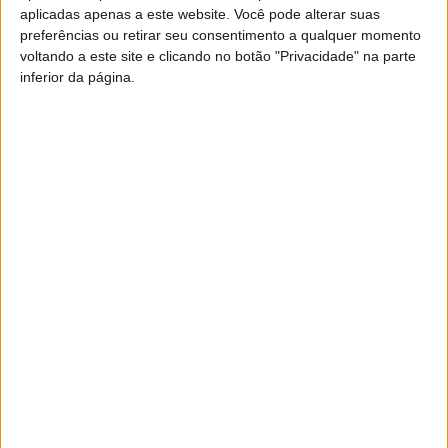
espetáculo inspirado no livro com o mesmo nome, de
aplicadas apenas a este website. Você pode alterar suas
preferências ou retirar seu consentimento a qualquer momento
Annie Leonard.
voltando a este site e clicando no botão "Privacidade" na parte
inferior da página.
Da programação faz também parte ‘Aprender brincando
ao teatro’, uma oficina para crianças que culminará com a
apresentação de um espetáculo.
Esta e outras notícias para ouvir na Estação Diária – 96.8
FM ou em
www.968.fm
.
Pub
TAGS
ACERT
Tondela