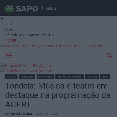
MENU
23.1
C
Viseu
Sábado, 8 de Agosto de 2026
Estação Diária – Edição Jornal
Início
Cultura
Cultura
Destaques
Informação
Informação Regional
Notícias
Viseu
Tondela: Música e teatro em
destaque na programação da
ACERT
Por
Estação Diária
-
21 de Abril, 2023