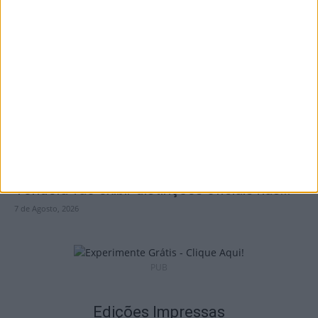
Incêndios: Viseu é o segundo distrito do
país com mais área...
7 de Agosto, 2026
Futebol: Jogadores do Académico e
Tondela vão exibir distinções oficiais nas...
7 de Agosto, 2026
PUB
Edições Impressas