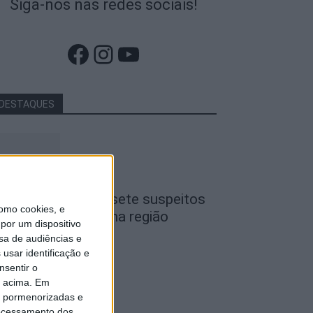
Siga-nos nas redes sociais!
Facebook
Instagram
YouTube
DESTAQUES
iseu: GNR detém sete suspeitos
omo cookies, e
or furto de cobre na região
por um dispositivo
de Agosto, 2026
sa de audiências e
usar identificação e
nsentir o
o acima. Em
is pormenorizadas e
ocessamento dos