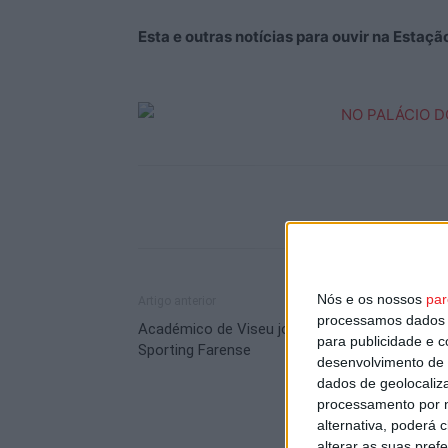
Esta e outras notícias para ouvir na Estaç
Nós e os nossos
par
Artigo anterior
processamos dados p
Académico de Viseu joga no Algarve, frente a
para publicidade e 
Sporting Farense
desenvolvimento de 
dados de geolocaliza
processamento por n
alternativa, poderá
alterar as suas pref