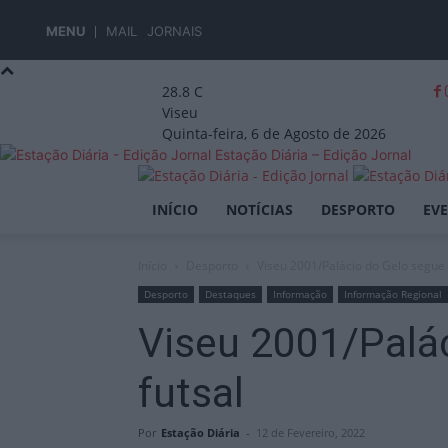
MENU
MAIL
JORNAIS
28.8
C
Viseu
Quinta-feira, 6 de Agosto de 2026
Estação Diária – Edição Jornal
INÍCIO
NOTÍCIAS
DESPORTO
EV
Início
Desporto
Viseu 2001/Palácio do Gelo segue 
Desporto
Destaques
Informação
Informação Regional
Viseu 2001/Palác
futsal
Por
Estação Diária
-
12 de Fevereiro, 2022