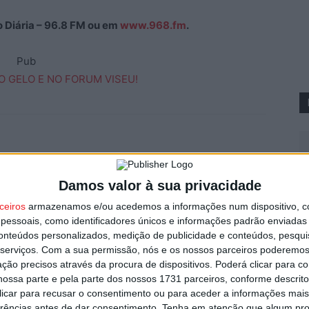
ão Diária – 96.8 FM ou em
www.968.fm
.
Pub
Damos valor à sua privacidade
V
ceiros
armazenamos e/ou acedemos a informações num dispositivo, c
Próximo artigo
p
essoais, como identificadores únicos e informações padrão enviadas 
o
Tondela derrotado no Estoril fica mais perto dos
6 
conteúdos personalizados, medição de publicidade e conteúdos, pesqui
lugares de descida
serviços.
Com a sua permissão, nós e os nossos parceiros poderemos 
ção precisos através da procura de dispositivos. Poderá clicar para co
ossa parte e pela parte dos nossos 1731 parceiros, conforme descrit
 clicar para recusar o consentimento ou para aceder a informações ma
erências antes de dar consentimento.
Tenha em atenção que algum pr