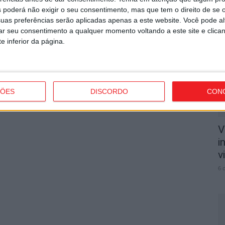
 poderá não exigir o seu consentimento, mas que tem o direito de se 
T
uas preferências serão aplicadas apenas a este website. Você pode al
n
rar seu consentimento a qualquer momento voltando a este site e clica
o
e inferior da página.
6 
ÇÕES
DISCORDO
CON
V
i
v
6 