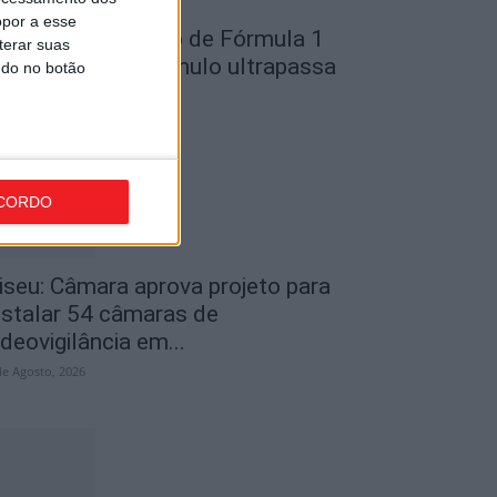
opor a esse
ondela: Exposição de Fórmula 1
terar suas
o Museu do Caramulo ultrapassa
ndo no botão
s...
de Agosto, 2026
CORDO
iseu: Câmara aprova projeto para
nstalar 54 câmaras de
ideovigilância em...
de Agosto, 2026