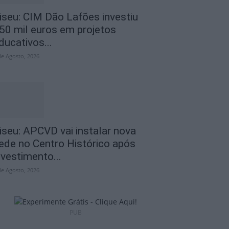
iseu: CIM Dão Lafões investiu
50 mil euros em projetos
ducativos...
de Agosto, 2026
iseu: APCVD vai instalar nova
ede no Centro Histórico após
nvestimento...
de Agosto, 2026
PUB