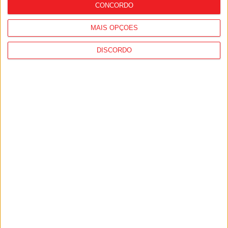
CONCORDO
MAIS OPÇÕES
DISCORDO
Viseu: GNR deteve 13 pessoas e registou
364 infrações rodoviárias numa semana