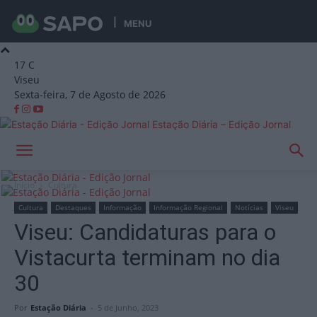
MENU
17
C
Viseu
Sexta-feira, 7 de Agosto de 2026
Estação Diária – Edição Jornal
Início
Cultura
Cultura
Destaques
Informação
Informação Regional
Notícias
Viseu
Viseu: Candidaturas para o
Vistacurta terminam no dia
30
Por
Estação Diária
-
5 de Junho, 2023