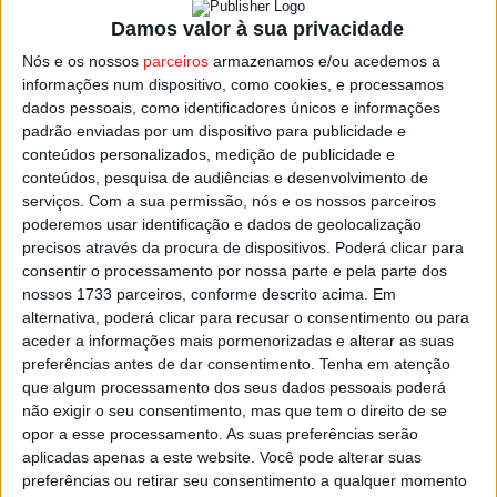
Damos valor à sua privacidade
As duas secções habituais do festival terão um prémio
Nós e os nossos
parceiros
armazenamos e/ou acedemos a
monetário de 1.500 euros para os respetivos vencedores.
informações num dispositivo, como cookies, e processamos
dados pessoais, como identificadores únicos e informações
padrão enviadas por um dispositivo para publicidade e
Lembra a organização que a competição local é dedicada
conteúdos personalizados, medição de publicidade e
a filmes realizados no distrito de Viseu ou por autores do
conteúdos, pesquisa de audiências e desenvolvimento de
distrito, com duração até 30 minutos.
serviços.
Com a sua permissão, nós e os nossos parceiros
poderemos usar identificação e dados de geolocalização
precisos através da procura de dispositivos. Poderá clicar para
Já a competição nacional é para todos os filmes de
consentir o processamento por nossa parte e pela parte dos
produção portuguesa com duração até 20 minutos.
nossos 1733 parceiros, conforme descrito acima. Em
alternativa, poderá clicar para recusar o consentimento ou para
Esta e outras notícias para ouvir na Estação Diária – 96.8
aceder a informações mais pormenorizadas e alterar as suas
preferências antes de dar consentimento.
Tenha em atenção
FM ou em
www.968.fm
.
que algum processamento dos seus dados pessoais poderá
não exigir o seu consentimento, mas que tem o direito de se
Pub
opor a esse processamento. As suas preferências serão
aplicadas apenas a este website. Você pode alterar suas
preferências ou retirar seu consentimento a qualquer momento