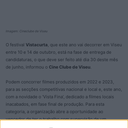
Imagem: Cineclube de Viseu
O festival
Vistacurta
, que este ano vai decorrer em Viseu
entre 10 e 14 de outubro, está na fase de entrega de
candidaturas, o que deve ser feito até dia 30 deste mês
de junho, informou o
Cine Clube de Viseu
.
Podem concorrer filmes produzidos em 2022 e 2023,
para as secções competitivas nacional e local e, este ano,
com a novidade o ‘Vista Fina’, dedicado a filmes locais
inacabados, em fase final de produção. Para esta
categoria, a organização abre a oportunidade ao
vencedor de ter o trabalho com supervisão de um
realizador português, ao longo de três dias.