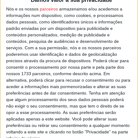
Rebordelo, por 2-1, e também o
Castro Daire
que
Nós e os nossos
parceiros
armazenamos e/ou acedemos a
derrotou nos Açores o Rabo de Peixe, num triunfo por 3-
informações num dispositivo, como cookies, e processamos
2 conseguido no prolongamento, após um empate a 2
dados pessoais, como identificadores únicos e informações
padrão enviadas por um dispositivo para publicidade e
golos no final dos 90 minutos.
conteúdos personalizados, medição de publicidade e
conteúdos, pesquisa de audiências e desenvolvimento de
Esta e outras notícias para ouvir em desenvolvimento na
serviços.
Com a sua permissão, nós e os nossos parceiros
Estação Diária – 96.8 FM ou em
www.968.fm
.
poderemos usar identificação e dados de geolocalização
precisos através da procura de dispositivos. Poderá clicar para
consentir o processamento por nossa parte e pela parte dos
Pub
nossos 1733 parceiros, conforme descrito acima. Em
alternativa, poderá clicar para recusar o consentimento ou para
aceder a informações mais pormenorizadas e alterar as suas
preferências antes de dar consentimento.
Tenha em atenção
TAGS
Académico de Viseu
Castro Daire
Cinfães
Futebol
que algum processamento dos seus dados pessoais poderá
Taça de Portugal
Tondela
não exigir o seu consentimento, mas que tem o direito de se
opor a esse processamento. As suas preferências serão
aplicadas apenas a este website. Você pode alterar suas
preferências ou retirar seu consentimento a qualquer momento
voltando a este site e clicando no botão "Privacidade" na parte