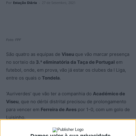
Por
Estação Diária
-
27 de Setembro, 2021
Foto: FPF
São quatro as equipas de
Viseu
que vão marcar presença
no sorteio da
3.ª eliminatória da Taça de Portugal
em
futebol, onde, em prova, vão já estar os clubes da I Liga,
entre os quais o
Tondela
.
‘Auriverdes’ que vão ter a companhia do
Académico de
Viseu
, que no dérbi distrital precisou de prolongamento
para vencer em
Ferreira de Aves
por 1-0, com um golo de
Luisinho.
Apurado está também o
Cinfães
, que venceu em
Damos valor à sua privacidade