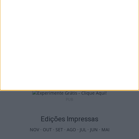
país com mais área...
7 de Agosto, 2026
Futebol: Jogadores do Académico e
Tondela vão exibir distinções oficiais nas...
7 de Agosto, 2026
PUB
Edições Impressas
NOV
·
OUT
·
SET
·
AGO
·
JUL
·
JUN
·
MAI