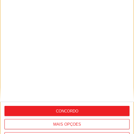
Futebol: Académico de Viseu garante
avançado marroquino
CONCORDO
MAIS OPÇÕES