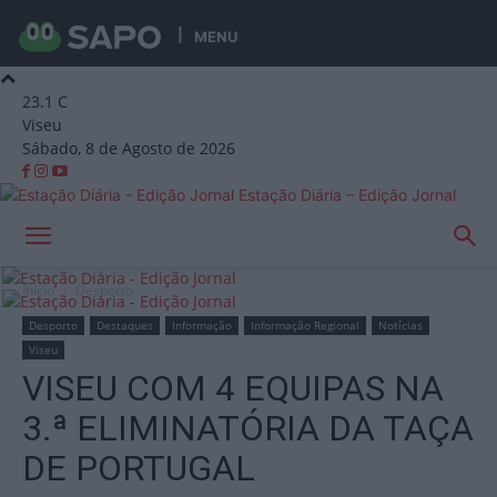
MENU
23.1
C
Viseu
Sábado, 8 de Agosto de 2026
Estação Diária – Edição Jornal
Início
Desporto
Desporto
Destaques
Informação
Informação Regional
Notícias
Viseu
VISEU COM 4 EQUIPAS NA
3.ª ELIMINATÓRIA DA TAÇA
DE PORTUGAL