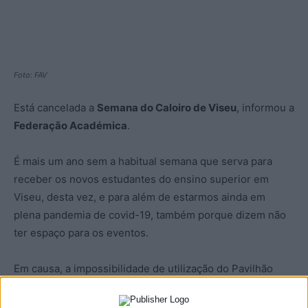
Foto: FAV
Está cancelada a
Semana do Caloiro de Viseu
, informou a
Federação Académica
.
É mais um ano sem a habitual semana que serva para
receber os novos estudantes do ensino superior em
Viseu, desta vez, e para além de estarmos ainda em
plena pandemia de covid-19, também porque dizem não
ter espaço para os eventos.
Em causa, a impossibilidade de utilização do Pavilhão
Multiusos de Viseu que, pelo menos até meados de
dezembro, vai continuar ocupado para a vacinação contra