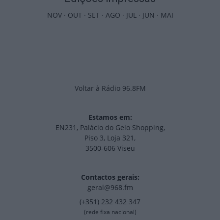
NOV
·
OUT
·
SET
·
AGO
·
JUL
·
JUN
·
MAI
Voltar à Rádio 96.8FM
Estamos em:
EN231, Palácio do Gelo Shopping,
Piso 3, Loja 321,
3500-606 Viseu
Contactos gerais:
geral@968.fm
(+351) 232 432 347
(rede fixa nacional)