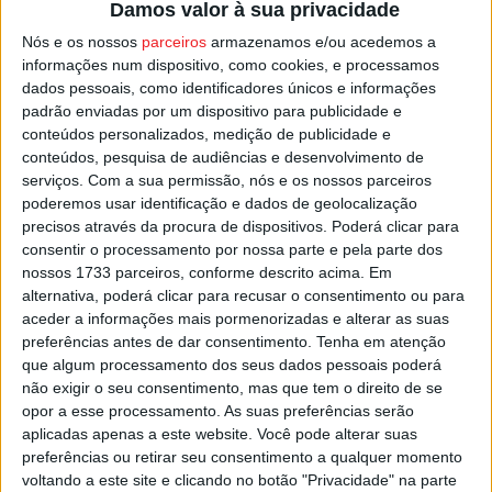
Damos valor à sua privacidade
a covid-19 e a gripe, aos idosos do concelho, segundo
Nós e os nossos
parceiros
armazenamos e/ou acedemos a
informação já avançada pelo presidente da Câmara de
informações num dispositivo, como cookies, e processamos
Viseu, Fernando Ruas.
dados pessoais, como identificadores únicos e informações
padrão enviadas por um dispositivo para publicidade e
conteúdos personalizados, medição de publicidade e
Apesar do cancelamento da Semana do Caloiro, a
conteúdos, pesquisa de audiências e desenvolvimento de
Federação Académica de Viseu mantém em aberto a
serviços.
Com a sua permissão, nós e os nossos parceiros
possibilidade de ser realizada a “latada”.
poderemos usar identificação e dados de geolocalização
precisos através da procura de dispositivos. Poderá clicar para
Esta e outras notícias para ouvir na Estação Diária – 96.8
consentir o processamento por nossa parte e pela parte dos
nossos 1733 parceiros, conforme descrito acima. Em
FM ou em
www.968.fm
.
alternativa, poderá clicar para recusar o consentimento ou para
aceder a informações mais pormenorizadas e alterar as suas
Pub
preferências antes de dar consentimento.
Tenha em atenção
que algum processamento dos seus dados pessoais poderá
não exigir o seu consentimento, mas que tem o direito de se
opor a esse processamento. As suas preferências serão
TAGS
Federação Académica de Viseu
Latada
aplicadas apenas a este website. Você pode alterar suas
preferências ou retirar seu consentimento a qualquer momento
Semana do Caloiro
Viseu
voltando a este site e clicando no botão "Privacidade" na parte