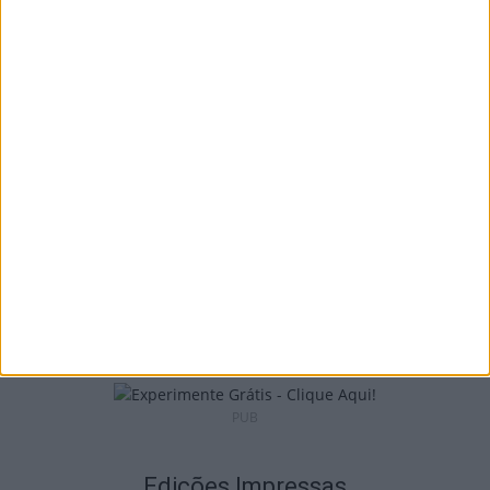
Incêndios: Viseu é o segundo distrito do
país com mais área...
7 de Agosto, 2026
Futebol: Jogadores do Académico e
Tondela vão exibir distinções oficiais nas...
7 de Agosto, 2026
PUB
Edições Impressas