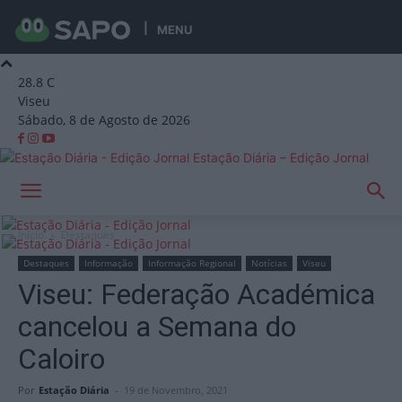
MENU
28.8
C
Viseu
Sábado, 8 de Agosto de 2026
Estação Diária – Edição Jornal
Início
Destaques
Destaques
Informação
Informação Regional
Notícias
Viseu
Viseu: Federação Académica
cancelou a Semana do
Caloiro
Por
Estação Diária
-
19 de Novembro, 2021