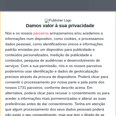
Viseu: Semana Académica já tem data, mas
ainda não tem programa
Damos valor à sua privacidade
Estação Diária
-
21 de Março, 2024
Nós e os nossos
parceiros
armazenamos e/ou acedemos a
informações num dispositivo, como cookies, e processamos
dados pessoais, como identificadores únicos e informações
padrão enviadas por um dispositivo para publicidade e
conteúdos personalizados, medição de publicidade e
conteúdos, pesquisa de audiências e desenvolvimento de
serviços.
Com a sua permissão, nós e os nossos parceiros
poderemos usar identificação e dados de geolocalização
precisos através da procura de dispositivos. Poderá clicar para
consentir o processamento por nossa parte e pela parte dos
nossos 1731 parceiros, conforme descrito acima. Em
Viseu: Federação Académica cancelou a
alternativa, poderá clicar para recusar o consentimento ou para
Semana do Caloiro
aceder a informações mais pormenorizadas e alterar as suas
preferências antes de dar consentimento.
Tenha em atenção
Estação Diária
-
19 de Novembro, 2021
que algum processamento dos seus dados pessoais poderá
não exigir o seu consentimento, mas que tem o direito de se