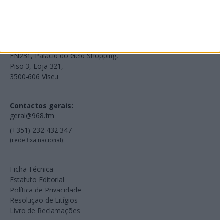
Voltar à Rádio 96.8FM
Estamos em:
EN231, Palácio do Gelo Shopping,
Piso 3, Loja 321,
3500-606 Viseu
Contactos gerais:
geral@968.fm
(+351) 232 432 347
(rede fixa nacional)
Ficha Técnica
Estatuto Editorial
Política de Privacidade
Resolução de Litígios
Livro de Reclamações