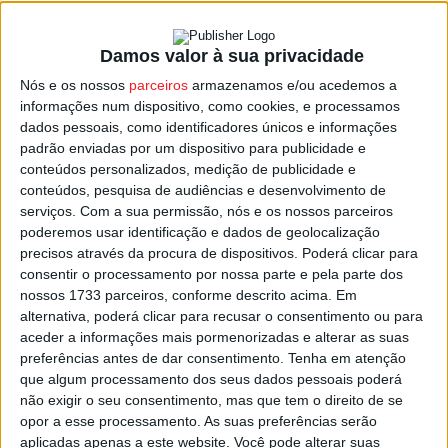
A região do Vale do Ave, exemplificou, “tem tido vendas
muito negativas” devido às dificuldades na indústria do
Damos valor à sua privacidade
têxtil e do calçado que afetam empresas e trabalhadores,
Nós e os nossos
parceiros
armazenamos e/ou acedemos a
e também na região centro-interior, nomeadamente
informações num dispositivo, como cookies, e processamos
Viseu, onde a época natalícia “não está a manifestar-se
dados pessoais, como identificadores únicos e informações
padrão enviadas por um dispositivo para publicidade e
frutuosa”, afirmou.
conteúdos personalizados, medição de publicidade e
conteúdos, pesquisa de audiências e desenvolvimento de
Nestas regiões “existe alguma expectativa negativa por
serviços.
Com a sua permissão, nós e os nossos parceiros
parte das empresas e dos consumidores e isso retrai-os
poderemos usar identificação e dados de geolocalização
no consumo de produtos mais típicos desta época, como
precisos através da procura de dispositivos. Poderá clicar para
consentir o processamento por nossa parte e pela parte dos
o vestuário e o calçado”, explicou Vasco de Mello.
nossos 1733 parceiros, conforme descrito acima. Em
alternativa, poderá clicar para recusar o consentimento ou para
A exceção será o setor da restauração que segundo
aceder a informações mais pormenorizadas e alterar as suas
aquele responsável “está a trabalhar extremamente bem”
preferências antes de dar consentimento.
Tenha em atenção
que algum processamento dos seus dados pessoais poderá
em todo o país, mesmo nas regiões mais afetadas pelo
não exigir o seu consentimento, mas que tem o direito de se
clima económico.
opor a esse processamento. As suas preferências serão
aplicadas apenas a este website. Você pode alterar suas