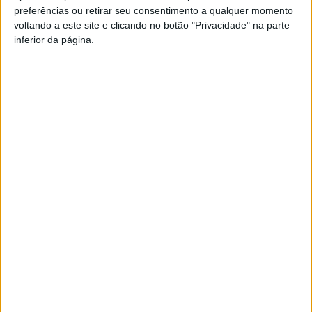
Também nos centros comerciais, a expectativa é de que
preferências ou retirar seu consentimento a qualquer momento
voltando a este site e clicando no botão "Privacidade" na parte
“as vendas sejam pelo menos iguais às do ano passado,
inferior da página.
se não forem superiores”, disse.
Esta e outras notícias para ouvir na Estação Diária – 96.8
FM ou em
www.968.fm
.
Pub
TAGS
Comércio
Natal 2023
Viseu