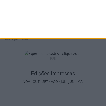
Castro Daire: Festival Altitudes leva teatro e
música a Campo Benfeito
10 de Agosto, 2026
PUB
Edições Impressas
NOV
·
OUT
·
SET
·
AGO
·
JUL
·
JUN
·
MAI