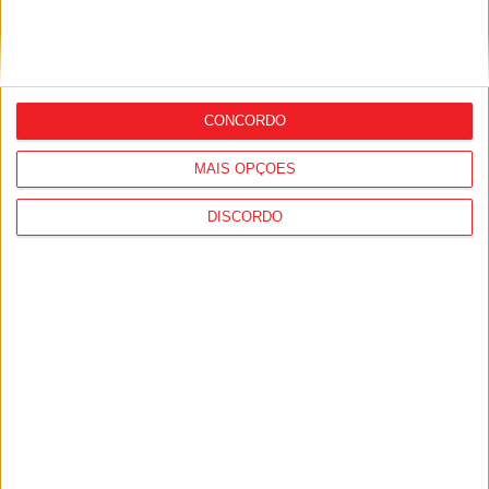
Viseu: Subida da temperatura agrava
CONCORDO
risco de incêndio
MAIS OPÇÕES
DISCORDO
I Liga: Académico de Viseu faz história e
pontua pela primeira vez na Luz frente
ao Benfica