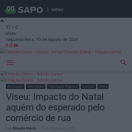
MENU
27.1
C
Viseu
Segunda-feira, 10 de Agosto de 2026
Estação Diária – Edição Jornal
Início
Destaques
Destaques
Informação
Informação Regional
Notícias
Viseu
Viseu: Impacto do Natal
aquém do esperado pelo
comércio de rua
Por
Estação Diária
-
13 de Dezembro, 2023