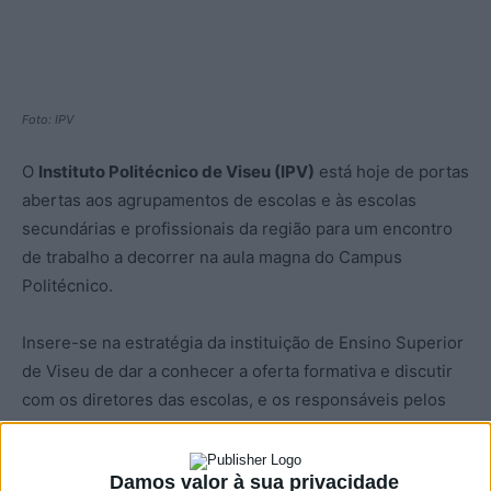
Foto: IPV
O
Instituto Politécnico de Viseu (IPV)
está hoje de portas
abertas aos agrupamentos de escolas e às escolas
secundárias e profissionais da região para um encontro
de trabalho a decorrer na aula magna do Campus
Politécnico.
Insere-se na estratégia da instituição de Ensino Superior
de Viseu de dar a conhecer a oferta formativa e discutir
com os diretores das escolas, e os responsáveis pelos
serviços de psicologia e orientação, a promoção dos
seus cursos junto dos jovens estudantes que estão a
Damos valor à sua privacidade
acabar o 12.º ano e querem prosseguir a sua formação