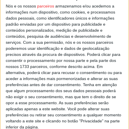
com a entrada no ensino superior.
Nós e os nossos
parceiros
armazenamos e/ou acedemos a
informações num dispositivo, como cookies, e processamos
dados pessoais, como identificadores únicos e informações
O IPV tem este ano cerca de 6 300 estudantes, dos quais
padrão enviadas por um dispositivo para publicidade e
1200 estão pela primeira vez na instituição.
conteúdos personalizados, medição de publicidade e
conteúdos, pesquisa de audiências e desenvolvimento de
serviços.
Com a sua permissão, nós e os nossos parceiros
Esta e outras notícias para ouvir na Estação Diária – 96.8
poderemos usar identificação e dados de geolocalização
FM ou em
www.968.fm
precisos através da procura de dispositivos. Poderá clicar para
consentir o processamento por nossa parte e pela parte dos
Pub
nossos 1733 parceiros, conforme descrito acima. Em
alternativa, poderá clicar para recusar o consentimento ou para
aceder a informações mais pormenorizadas e alterar as suas
preferências antes de dar consentimento.
Tenha em atenção
TAGS
Ensino Superior
IPV
Viseu
que algum processamento dos seus dados pessoais poderá
não exigir o seu consentimento, mas que tem o direito de se
opor a esse processamento. As suas preferências serão
aplicadas apenas a este website. Você pode alterar suas
preferências ou retirar seu consentimento a qualquer momento
voltando a este site e clicando no botão "Privacidade" na parte
inferior da página.