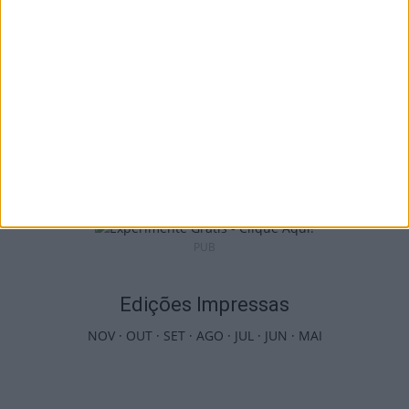
Futebol: 2.ª Divisão Distrital de Viseu já tem
séries e calendário
9 de Agosto, 2026
PUB
Edições Impressas
NOV
·
OUT
·
SET
·
AGO
·
JUL
·
JUN
·
MAI